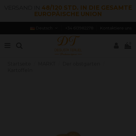
VERSAND IN
48/120 STD. IN DIE GESAMTE
EUROPÄISCHE UNION
Deutsch
+34 613982278
Kontaktiere uns
0
Startseite
MARKT
Der obstgarten
Kartoffeln