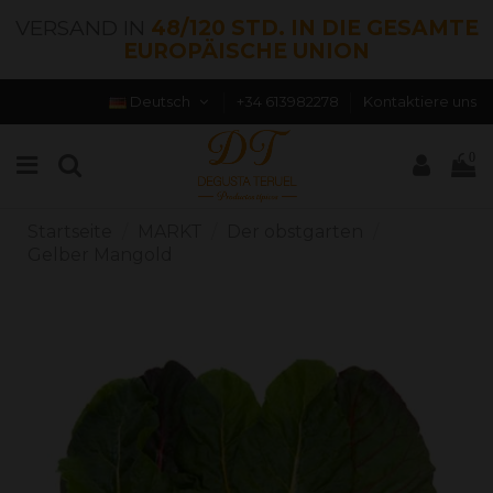
VERSAND IN
48/120 STD. IN DIE GESAMTE
EUROPÄISCHE UNION
Deutsch
+34 613982278
Kontaktiere uns
0
Startseite
MARKT
Der obstgarten
Gelber Mangold