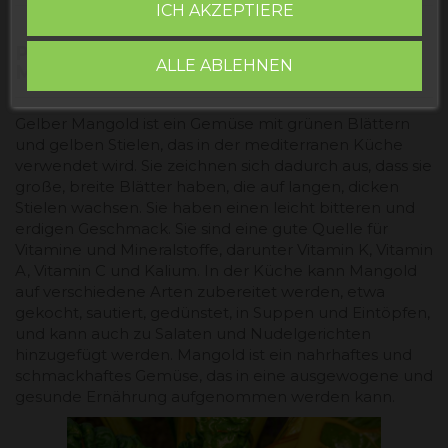
ICH AKZEPTIERE
PRODUKTINFORMATIONEN "GELBER
ALLE ABLEHNEN
MANGOLD"
Gelber Mangold ist ein Gemüse mit grünen Blättern
und gelben Stielen, das in der mediterranen Küche
verwendet wird. Sie zeichnen sich dadurch aus, dass sie
große, breite Blätter haben, die auf langen, dicken
Stielen wachsen. Sie haben einen leicht bitteren und
erdigen Geschmack. Sie sind eine gute Quelle für
Vitamine und Mineralstoffe, darunter Vitamin K, Vitamin
A, Vitamin C und Kalium. In der Küche kann Mangold
auf verschiedene Arten zubereitet werden, etwa
gekocht, sautiert, gedünstet, in Suppen und Eintöpfen,
und kann auch zu Salaten und Nudelgerichten
hinzugefügt werden. Mangold ist ein nahrhaftes und
schmackhaftes Gemüse, das in eine ausgewogene und
gesunde Ernährung aufgenommen werden kann.