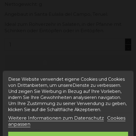
Nettogewicht: g
Angebaut in Santa Eulalia del Campo, Teruel.
Ideal zum Rohverzehr in Salaten, in der Pfanne mit
Schinken oder Eintöpfen oder in Eintöpfen.
In den Warenkorb
Diese Website verwendet eigene Cookies und Cookies
von Drittanbietern, um unsereDienste zu verbessern.
Und zeigen Sie Werbung in Bezug auf Ihre Vorlieben,
indem Sie Ihre Gewohnheiten analysieren navigation.
Um Ihre Zustimmung zu seiner Verwendung zu geben,
Beschreibung
klicken Sie auf die Schaltfläche Akzeptieren.
Weitere Informationen zum Datenschutz
Cookies
Artikeldetails
anpassen
Bewertungen