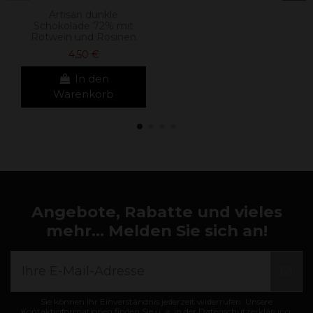
Artisan dunkle
Schokolade 72% mit
Rotwein und Rosinen
4,50 €
In den
Warenkorb
Angebote, Rabatte und vieles
mehr... Melden Sie sich an!
Sie können Ihr Einverständnis jederzeit widerrufen. Unsere
Kontaktinformationen finden Sie u. a. in der Datenschutzerklärung.