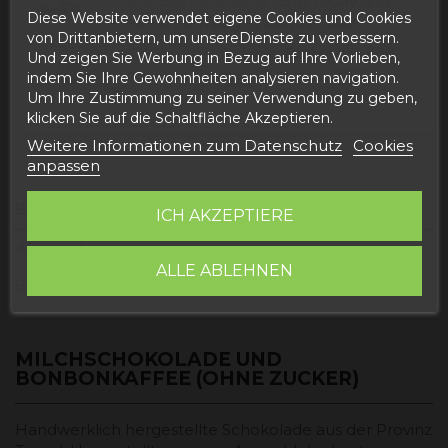
Buy today
and
Correos Express España -
Diese Website verwendet eigene Cookies und Cookies
receive it
Dienstag, 11 August, 2026
von Drittanbietern, um unsereDienste zu verbessern.
Buy today
and
UPS Standard Europa -
Und zeigen Sie Werbung in Bezug auf Ihre Vorlieben,
receive it
Freitag, 14 August, 2026
indem Sie Ihre Gewohnheiten analysieren navigation.
Um Ihre Zustimmung zu seiner Verwendung zu geben,
klicken Sie auf die Schaltfläche Akzeptieren.
Weitere Informationen zum Datenschutz
Cookies
anpassen
Beschreibung
ICH AKZEPTIERE
Artikeldetails
ALLE ABLEHNEN
Bewertungen
MILCHSCHOKOLADE UND
BONBONKAFFEE (OHNE ZUCKER)
Handwerklich hergestellte Schokolade aus der Provinz