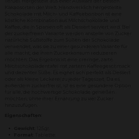
Teruel. Hergestellt aus einer Auswahl der besten
Kakaosorten der Welt. Handwerklich hergestellte
Schokolade mit Milch- und Kaffeebonbon ist eine
köstliche Kombination aus Milchschokolade und
Kaffee, die in Spanien oft als Dessert serviert wird. Bei
der zuckerfreien Variante werden anstelle von Zucker
natürliche Süßstoffe zum Süßen der Schokolade
verwendet, was sie zu einer gesünderen Variante für
alle macht, die ihren Zuckerkonsum reduzieren
möchten. Das Ergebnis ist eine cremige, zarte
Milchschokoladentafel mit zartem Kaffeegeschmack
und dezenter Süße. Es eignet sich perfekt als Dessert
oder als kleine Leckerei zu jeder Tageszeit. Da es
außerdem zuckerfrei ist, ist es eine gesündere Option
für alle, die hochwertige Schokolade genießen
möchten, ohne ihrer Ernährung zu viel Zucker
hinzuzufügen.
Eigenschaften
:
Gewicht
: 125gr.
Format
: Tablette.