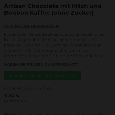
Artisan Chocolate mit Milch und
Bonbon Kaffee (ohne Zucker)
VERSANDINFORMATIONEN
Kostenloser Versand auf das spanische Festland bei
Bestellungen über 60 €, ausgenommen frische
Pfirsiche. Balearen 100 €. Um die Versandpreise in
andere Länder der Europäischen Union zu
überprüfen, besuchen Sie bitte die Checkout-Seite.
HABEN SIE FRAGEN ZUM PRODUKT?
Schreiben Sie uns über WhatsApp
Artikel-Nr.
CADT04 P125
4,50 €
Bruttopreis
Hergestellt aus den feinsten Kakaobohnen der Welt.