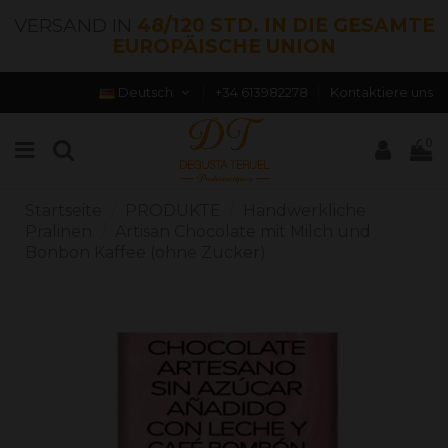
VERSAND IN
48/120 STD. IN DIE GESAMTE
EUROPÄISCHE UNION
Deutsch
+34 613982278
Kontaktiere uns
0
Startseite
PRODUKTE
Handwerkliche
Pralinen
Artisan Chocolate mit Milch und
Bonbon Kaffee (ohne Zucker)