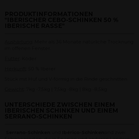
PRODUKTINFORMATIONEN
"IBERISCHER CEBO-SCHINKEN 50 %
IBERISCHE RASSE"
Aushärtung
: Mehr als 36 Monate natürliche Trocknung
im offenen Fenster.
Futter
: Köder
Herkunft
: 50 % Iberer
Stück mit Huf und V-förmig in die Rinde geschnitten
Gewicht
: 7kg -7,5kg | 7,5kg -8kg | 8kg -8,5kg
UNTERSCHIEDE ZWISCHEN EINEM
IBERISCHEN SCHINKEN UND EINEM
SERRANO-SCHINKEN
Serrano-Schinken
und
Ibérico-Schinken
sind zwei
Schinkensorten, die in Spanien und anderen Ländern