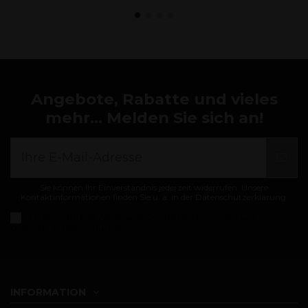
Angebote, Rabatte und vieles
mehr... Melden Sie sich an!
Sie können Ihr Einverständnis jederzeit widerrufen. Unsere
Kontaktinformationen finden Sie u. a. in der Datenschutzerklärung.
Ich akzeptiere die
Allgemeine Geschäftsbedingungen und
Datenschutzbestimmungen
INFORMATION