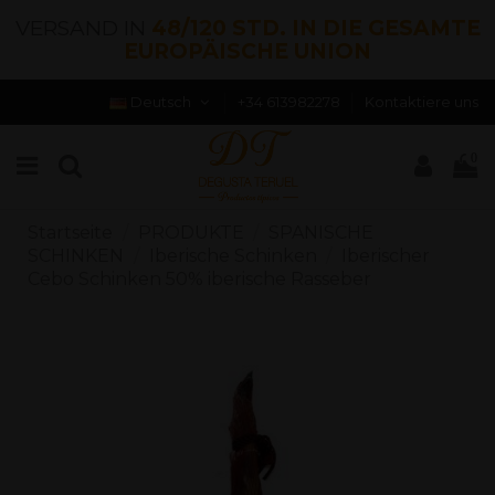
VERSAND IN
48/120 STD. IN DIE GESAMTE
EUROPÄISCHE UNION
Deutsch
+34 613982278
Kontaktiere uns
0
Startseite
PRODUKTE
SPANISCHE
SCHINKEN
Iberische Schinken
Iberischer
Cebo Schinken 50% iberische Rasseber