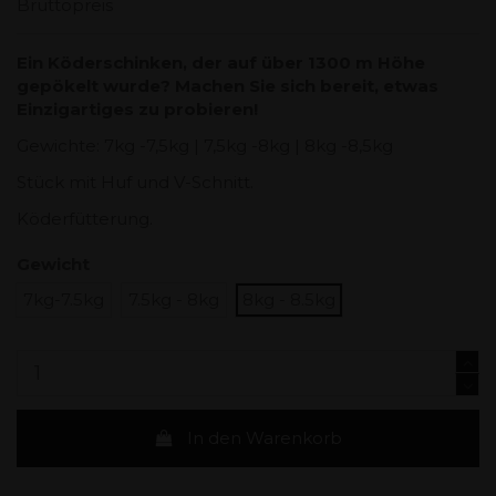
Bruttopreis
Ein Köderschinken, der auf über 1300 m Höhe
gepökelt wurde? Machen Sie sich bereit, etwas
Einzigartiges zu probieren!
Gewichte: 7kg -7,5kg | 7,5kg -8kg | 8kg -8,5kg
Stück mit Huf und V-Schnitt.
Köderfütterung.
Gewicht
7kg-7.5kg
7.5kg - 8kg
8kg - 8.5kg
In den Warenkorb