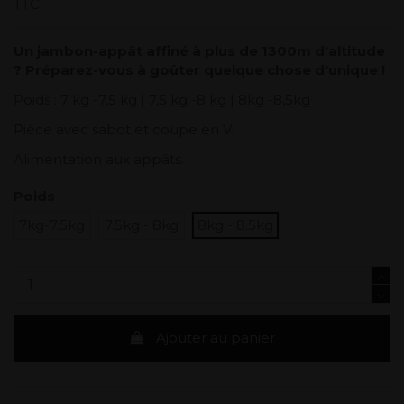
TTC
Un jambon-appât affiné à plus de 1300m d'altitude
? Préparez-vous à goûter quelque chose d'unique !
Poids : 7 kg -7,5 kg | 7,5 kg -8 kg | 8kg -8,5kg
Pièce avec sabot et coupe en V.
Alimentation aux appâts.
Poids
7kg-7.5kg
7.5kg - 8kg
8kg - 8.5kg
Ajouter au panier