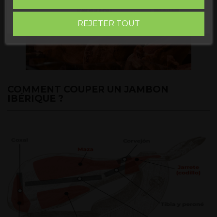
Subscribe
REJETER TOUT
J'accepte les
conditions générales et politique de confidentialité
COMMENT COUPER UN JAMBON
IBÉRIQUE ?