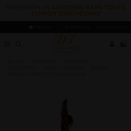
EXPÉDITION EN
48/120HRS DANS TOUTE
L'UNION EUROPÉENNE
Français
+34 613982278
Contactez-nous
0
Accueil
PRODUITS
JAMBONS
ESPAGNOLS
Jambon ibérique
Jambon
Ibérique Cebo 50% Race Ibérique