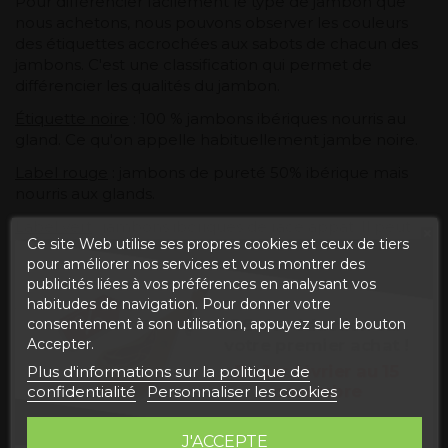
Pour différencier facilement le type de jambon que
nous achetons, nous pouvons observer les couleurs
des étiquettes accrochées aux sabots de chacun des
jambons. C'est une classification qui permet de
différencier les qualités du jambon.
Étiquette noire
: 100 % jambons ibériques nourris au
gland. Ce qu'on appelle habituellement jambe noire.
Label rouge
: jambons de pureté 50% ibérique mais
nourris aux glands.
Label vert
: jambons ibériques de race appât. Il peut
Ce site Web utilise ses propres cookies et ceux de tiers
avoir différents pourcentages de pureté, 100%, 75%,
pour améliorer nos services et vous montrer des
50%.
publicités liées à vos préférences en analysant vos
Marque blanche
: jambons appâts. Ils diffèrent des
habitudes de navigation. Pour donner votre
précédents par l'âge auquel ils ont été sacrifiés et les
5€ de réduction sur
consentement à son utilisation, appuyez sur le bouton
conditions dans lesquelles ils ont vécu.
votre premier achat !
Accepter.
Du 1er février au
15
Plus d'informations sur la politique de
novembre
confidentialité
Personnaliser les cookies
J'ACCEPTE