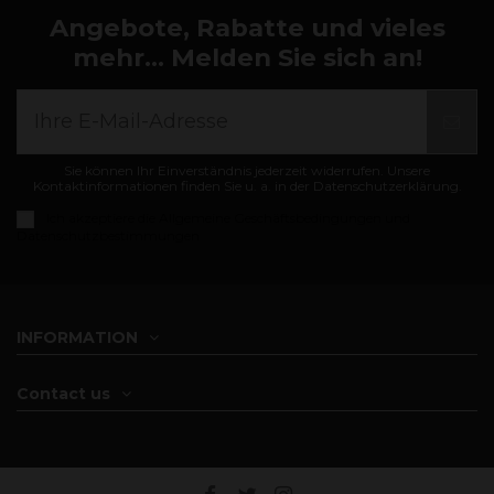
Angebote, Rabatte und vieles
mehr... Melden Sie sich an!
Sie können Ihr Einverständnis jederzeit widerrufen. Unsere
Kontaktinformationen finden Sie u. a. in der Datenschutzerklärung.
Ich akzeptiere die
Allgemeine Geschäftsbedingungen und
Datenschutzbestimmungen
INFORMATION
Contact us