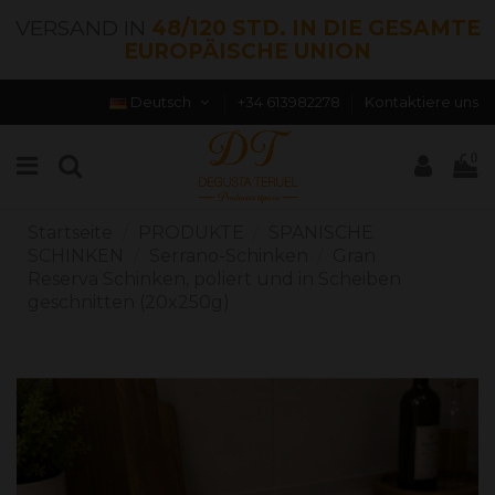
VERSAND IN
48/120 STD. IN DIE GESAMTE
EUROPÄISCHE UNION
Deutsch
+34 613982278
Kontaktiere uns
0
Startseite
PRODUKTE
SPANISCHE
SCHINKEN
Serrano-Schinken
Gran
Reserva Schinken, poliert und in Scheiben
geschnitten (20x250g)