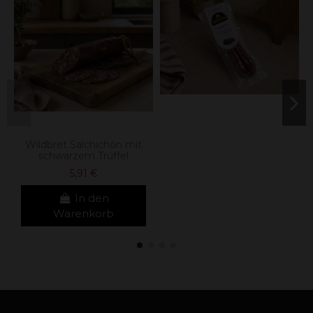
Wildbret Salchichón mit
schwarzem Trüffel
5,91 €
In den
Warenkorb