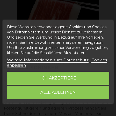
Diese Website verwendet eigene Cookies und Cookies
von Drittanbietern, um unsereDienste zu verbessern.
Und zeigen Sie Werbung in Bezug auf Ihre Vorlieben,
indem Sie Ihre Gewohnheiten analysieren navigation.
Um Ihre Zustimmung zu seiner Verwendung zu geben,
klicken Sie auf die Schaltfläche Akzeptieren.
VORTEILE VON
Weitere Informationen zum Datenschutz
Cookies
MASCHINENGESCHNITTENEN GRAN-
anpassen
RESERVA-SCHINKEN
ICH AKZEPTIERE
Wenn wir den Schinken maschinell schneiden, sieht er
immer gleichmäßiger und gleichmäßiger aus als der,
der mit einem Messer geschnitten wird. Darüber
ALLE ABLEHNEN
hinaus hat das maschinelle Schneiden einen großen
Vorteil und ist preislich günstiger, da es sich um einen
kostengünstigeren und agileren Prozess handelt als
beim Schneiden mit einem Messer. Man erhält viel