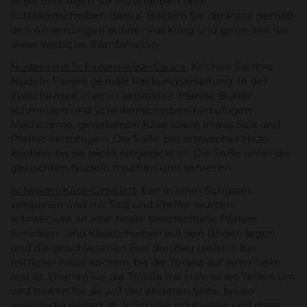
Soße und legen Sie Pilzscheiben und
Schinkenscheiben darauf. Backen Sie die Pizza gemäß
den Anweisungen auf der Packung und genießen Sie
diese köstliche Kombination.
Nudeln mit Schinken-Käse-Sauce
: Kochen Sie Ihre
Nudeln Favorit gemäß Packungsanleitung. In der
Zwischenzeit in einer separaten Pfanne Butter
schmelzen und Schinkenscheiben hinzufügen.
Milchcreme, geriebenen Käse sowie etwas Salz und
Pfeffer hinzufügen. Die Soße bei schwacher Hitze
kochen, bis sie leicht eingedickt ist. Die Soße unter die
gekochten Nudeln mischen und servieren.
Schinken-Käse-Omelett
: Eier in einer Schüssel
verquirlen und mit Salz und Pfeffer würzen
schmecken. In eine heiße beschichtete Pfanne
Schinken- und Käsescheiben auf den Boden legen
und die geschlagenen Eier darüber gießen. Bei
mittlerer Hitze kochen, bis die Tortilla auf einer Seite
fest ist. Drehen Sie die Tortilla mit Hilfe eines Tellers um
und braten Sie sie auf der anderen Seite, bis sie
vollständig gegart ist. In Stücke schneiden und diese