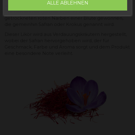
ALLE ABLEHNEN
und seiner Farbe ein hochgeschätztes Gewürz in allen
Küchen auf der ganzen Welt. Er wird aus den
getrockneten roten Narben einer Blüte gewonnen,
die gemeinhin Safran oder Krokus genannt wird.
Dieser Likör wird aus Verdauungskräutern hergestellt,
wobei der Safran hervorgehoben wird, der für
Geschmack, Farbe und Aroma sorgt und dem Produkt
eine besondere Note verleiht.