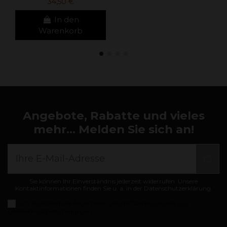
34,50 €
In den
Warenkorb
Angebote, Rabatte und vieles
mehr... Melden Sie sich an!
Sie können Ihr Einverständnis jederzeit widerrufen. Unsere
Kontaktinformationen finden Sie u. a. in der Datenschutzerklärung.
Ich akzeptiere die
Allgemeine Geschäftsbedingungen und
Datenschutzbestimmungen