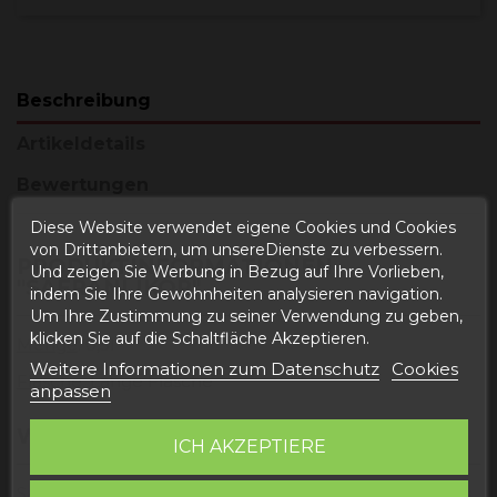
Beschreibung
Artikeldetails
Bewertungen
Diese Website verwendet eigene Cookies und Cookies
von Drittanbietern, um unsereDienste zu verbessern.
PRODUKTINFORMATIONEN
Und zeigen Sie Werbung in Bezug auf Ihre Vorlieben,
"SAFRANLIKÖR"
indem Sie Ihre Gewohnheiten analysieren navigation.
Um Ihre Zustimmung zu seiner Verwendung zu geben,
klicken Sie auf die Schaltfläche Akzeptieren.
Menge
: 0,5l
Weitere Informationen zum Datenschutz
Cookies
Flasche
: Lange Flasche
anpassen
WAS IST SAFRANLIKÖR?
ICH AKZEPTIERE
Safran ist aufgrund seines Geschmacks, seines Aromas