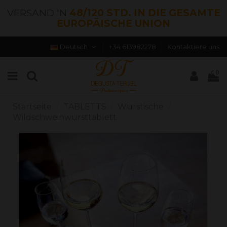
VERSAND IN
48/120 STD. IN DIE GESAMTE
EUROPÄISCHE UNION
Deutsch
+34 613982278
Kontaktiere uns
0
Startseite
TABLETTS
Wurstische
Wildschweinwursttablett