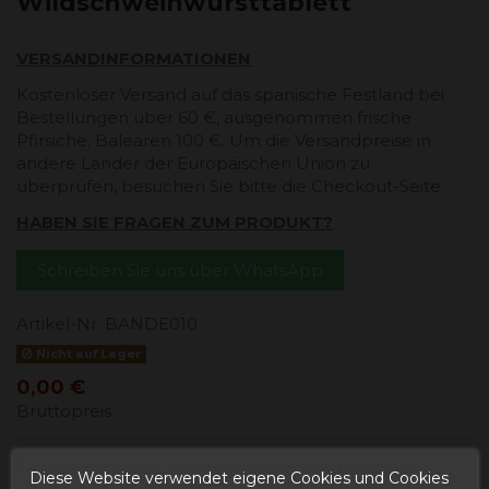
Wildschweinwursttablett
VERSANDINFORMATIONEN
Kostenloser Versand auf das spanische Festland bei
Bestellungen über 60 €, ausgenommen frische
Pfirsiche. Balearen 100 €. Um die Versandpreise in
andere Länder der Europäischen Union zu
überprüfen, besuchen Sie bitte die Checkout-Seite.
HABEN SIE FRAGEN ZUM PRODUKT?
Schreiben Sie uns über WhatsApp
Artikel-Nr.
BANDE010
Nicht auf Lager
0,00 €
Bruttopreis
Tablett mit Wildschweinwürsten bestehend aus:
Diese Website verwendet eigene Cookies und Cookies