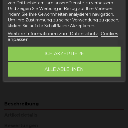
von Drittanbietern, um unsereDienste zu verbessern.
- 200 Gramm Wildschweinwurst
Und zeigen Sie Werbung in Bezug auf Ihre Vorlieben,
- 200 Gramm Wildschwein-Chorizo
indem Sie Ihre Gewohnheiten analysieren navigation.
Um Ihre Zustimmung zu seiner Verwendung zu geben,
- 200 Gramm Wildschweinragout mit Pfeffer
klicken Sie auf die Schaltfläche Akzeptieren.
- 200 Gramm Wildschweinragout mit feinen Kräutern
Weitere Informationen zum Datenschutz
Cookies
anpassen
ICH AKZEPTIERE
In den Warenkorb
ALLE ABLEHNEN
Beschreibung
Artikeldetails
Bewertungen