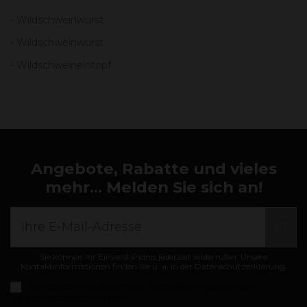
- Wildschweinwurst
- Wildschweinwurst
- Wildschweineintopf
Angebote, Rabatte und vieles
mehr... Melden Sie sich an!
Sie können Ihr Einverständnis jederzeit widerrufen. Unsere
Kontaktinformationen finden Sie u. a. in der Datenschutzerklärung.
Ich akzeptiere die
Allgemeine Geschäftsbedingungen und
Datenschutzbestimmungen