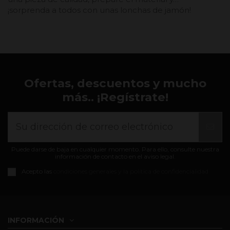
¡sorprenda a todos con unas lonchas de jamón!
Ofertas, descuentos y mucho
más.. ¡Regístrate!
Puede darse de baja en cualquier momento. Para ello, consulte nuestra
información de contacto en el aviso legal.
Acepto las
condiciones generales y la política de confidencialidad
INFORMACIÓN