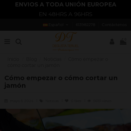
ENVIOS A TODA UNIÓN EUROPEA
EN 48HRS A 96HRS
Español
613982278
Contáctenos
0
Inicio
Blog
Noticias
Cómo empezar o
cómo cortar un jamón
Cómo empezar o cómo cortar un
jamón
mayo 5, 2024
Noticias
0
likes
56151 views