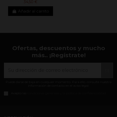
34,50 €
Añadir al carrito
Ofertas, descuentos y mucho
más.. ¡Regístrate!
Puede darse de baja en cualquier momento. Para ello, consulte nuestra
información de contacto en el aviso legal.
Acepto las
condiciones generales y la política de confidencialidad