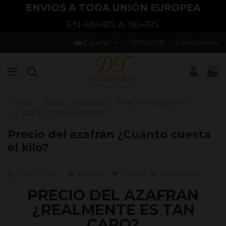
ENVIOS A TODA UNIÓN EUROPEA
EN 48HRS A 96HRS
Español
613982278
Contáctenos
0
Inicio
Blog
Noticias
Precio del azafrán
¿Cuánto cuesta el kilo?
Precio del azafrán ¿Cuánto cuesta
el kilo?
mayo 5, 2024
Noticias
2
likes
175522 views
PRECIO DEL AZAFRAN
¿REALMENTE ES TAN
CARO?