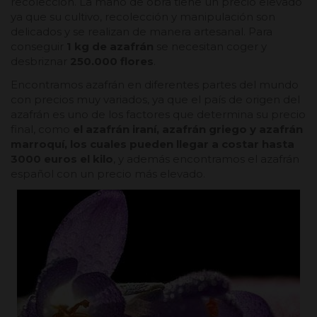
recolección. La mano de obra tiene un precio elevado
ya que su cultivo, recolección y manipulación son
delicados y se realizan de manera artesanal. Para
conseguir
1 kg de azafrán
se necesitan coger y
desbriznar
250.000 flores
.
Encontramos azafrán en diferentes partes del mundo
con precios muy variados, ya que el país de origen del
azafrán es uno de los factores que determina su precio
final, como
el azafrán iraní, azafrán griego y azafrán
marroquí, los cuales pueden llegar a costar hasta
3000 euros el kilo
, y además encontramos el azafrán
español con un precio más elevado.