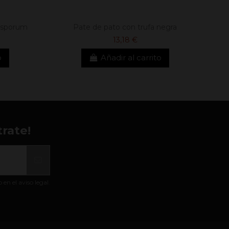
osporum
Pate de pato con trufa negra
13,18 €
o
Añadir al carrito
rate!
n el aviso legal.