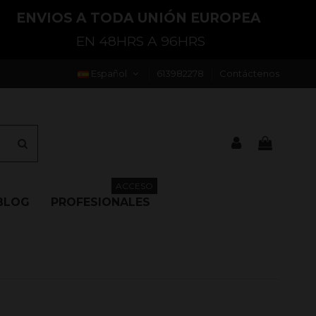
ENVIOS A TODA UNIÓN EUROPEA
EN 48HRS A 96HRS
Español
613982278
Contáctenos
ACCESO
BLOG
PROFESIONALES