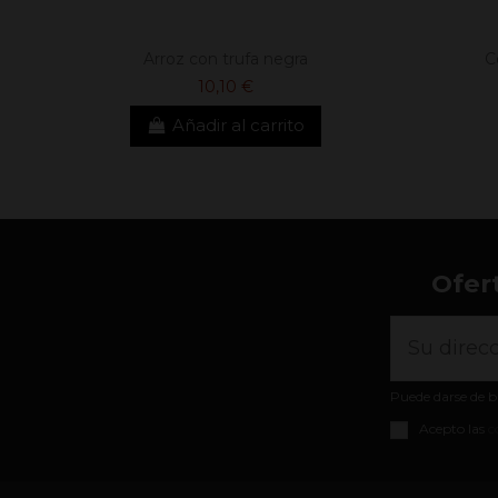
Arroz con trufa negra
C
10,10 €
Añadir al carrito
Ofer
Puede darse de b
Acepto las
c