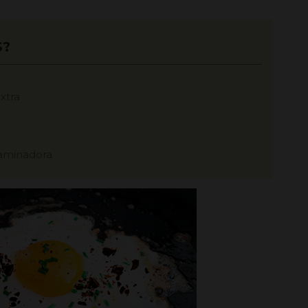
S?
xtra
aminadora