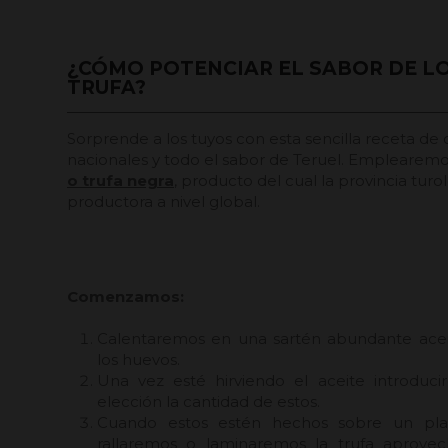
¿CÓMO POTENCIAR EL SABOR DE L
TRUFA?
Sorprende a los tuyos con esta sencilla receta de
nacionales y todo el sabor de Teruel. Emplearemo
o trufa negra
, producto del cual la provincia tur
productora a nivel global.
Comenzamos:
Calentaremos en una sartén abundante aceit
los huevos.
Una vez esté hirviendo el aceite introduci
elección la cantidad de estos.
Cuando estos estén hechos sobre un pla
rallaremos o laminaremos la trufa aprovec