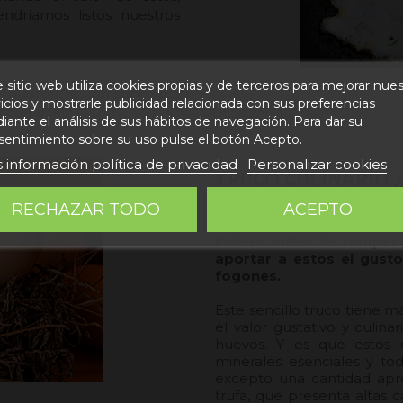
ndríamos listos nuestros
 sitio web utiliza cookies propias y de terceros para mejorar nue
r nuestra receta sobre pan,
icios y mostrarle publicidad relacionada con sus preferencias
carne, etc.
ante el análisis de sus hábitos de navegación. Para dar su
sentimiento sobre su uso pulse el botón Acepto.
 información política de privacidad
Personalizar cookies
TRUCO CULINARIO 
RECHAZAR TODO
ACEPTO
¿Qué pensarías si te d
incluso antes de romper s
aportar a estos el gusto
fogones.
Este sencillo truco tiene 
el valor gustativo y culinar
huevos. Y es que estos 
minerales esenciales y to
excepto una cantidad apre
trufa, que presenta altas 