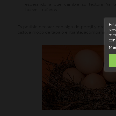
esperando a que cambie su textura. Ya te
huevos trufados.
Este
Es posible decorar con algo de perejil y presenta
serv
pisto, a modo de tapa o entrante, acompañado de 
medi
con
Más