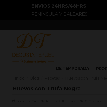
ENVIOS 24HRS/48HRS
PENÍNSULA Y BALEARES
DE TEMPORADA
PRO
Inicio
Blog
Recetas
Huevos con Trufa Ne
Huevos con Trufa Negra
mayo 5, 2024
Recetas
0
likes
65525 views