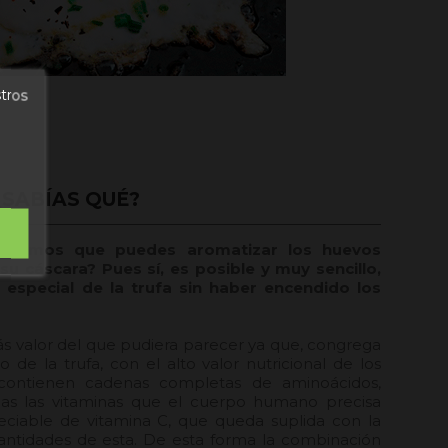
stros
¿SABÍAS QUÉ?
ijéramos que puedes aromatizar los huevos
u cáscara? Pues sí, es posible y muy sencillo,
 especial de la trufa sin haber encendido los
más valor del que pudiera parecer ya que, congrega
io de la trufa, con el alto valor nutricional de los
contienen cadenas completas de aminoácidos,
das las vitaminas que el cuerpo humano precisa
ciable de vitamina C, que queda suplida con la
cantidades de esta. De esta forma la combinación