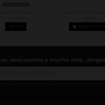
Fuera de stock
ocinar con Trufa Libro
Jugo de trufa 45ml melan
10,75 €
11,36 €
Ver más
Añadir al carrit
tas, descuentos y mucho más.. ¡Regíst
aja en cualquier momento. Para ello, consulte nuestra información de contacto e
ondiciones generales y la política de confidencialidad