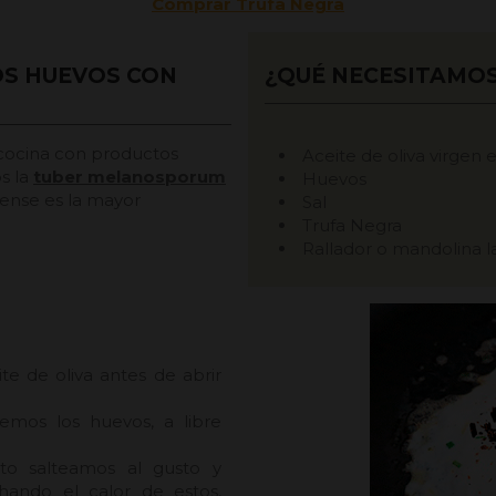
Comprar Trufa Negra
OS HUEVOS CON
¿QUÉ NECESITAMO
 cocina con productos
Aceite de oliva virgen e
s la
tuber melanosporum
Huevos
olense es la mayor
Sal
Trufa Negra
Rallador
o
mandolina l
e de oliva antes de abrir
remos los huevos, a libre
to salteamos al gusto y
hando el calor de estos,