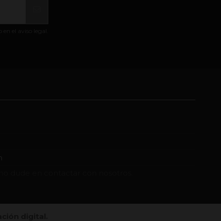
n el aviso legal.
m
no dude en contactar con nosotros.
ión digital.