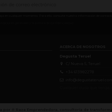
aja en cualquier momento. Para ello, consulte nuestra información de contacto e
ondiciones generales y la política de confidencialidad
ACERCA DE NOSOTROS
Degusta Teruel
C/ Nueva 5, Teruel
+34 613982278
info@degustateruel.co
Cualquier duda que tenga, 
a por ®️ Raza Emprendedora, consultoría de transformac