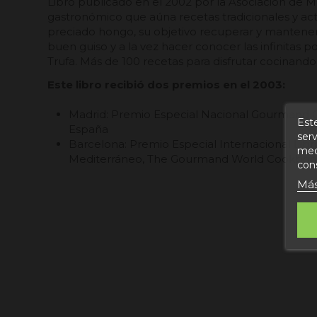
Libro publicado en el 2002 por la Asociación de M
gastronómico que aúna recetas tradicionales y act
preciado hongo, su objetivo recuperar y mantener
buen guiso y a la vez hacer conocer las infinitas p
Trufa. Más de 100 recetas para disfrutar cocinando
Este libro recibió dos premios en el 2003:
Madrid: Premio Especial Nacional Gourmand
Este
España
serv
Barcelona: Premio Especial Internacional Libr
medi
Mediterráneo, The Gourmand World Cookboo
con
Más