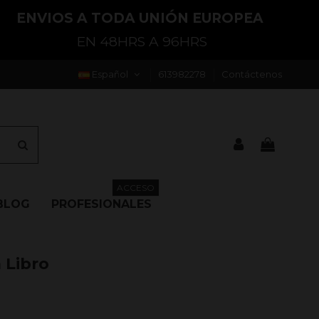
ENVIOS A TODA UNIÓN EUROPEA
EN 48HRS A 96HRS
Español
613982278
Contáctenos
ACCESO
BLOG
PROFESIONALES
 Libro