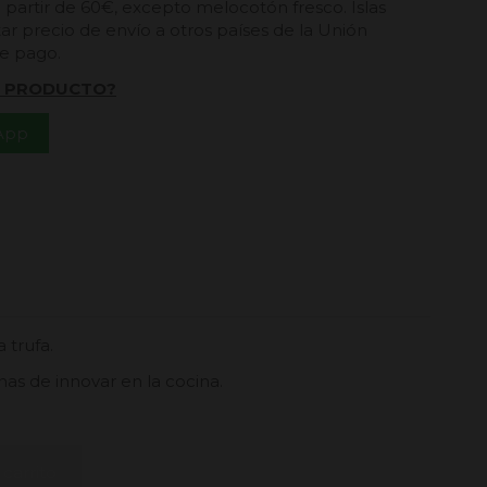
a partir de 60€, excepto melocotón fresco. Islas
ar precio de envío a otros países de la Unión
de pago.
L PRODUCTO?
App
 trufa.
as de innovar en la cocina.
 carrito