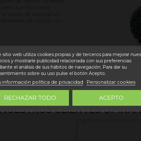
ujeres de Sarrión. Recetario
uales que llevan este
 el placer de elaborar un
osibilidades de Cocinar con
.
 Cookbook Awards 2003 en
 sitio web utiliza cookies propias y de terceros para mejorar nue
icios y mostrarle publicidad relacionada con sus preferencias
os de Cocina del
ante el análisis de sus hábitos de navegación. Para dar su
k Awards 2003.
sentimiento sobre su uso pulse el botón Acepto.
 información política de privacidad
Personalizar cookies
RECHAZAR TODO
ACEPTO
NUESTROS CLIENTES OPINA