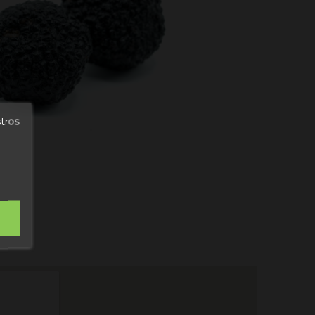
stros
N