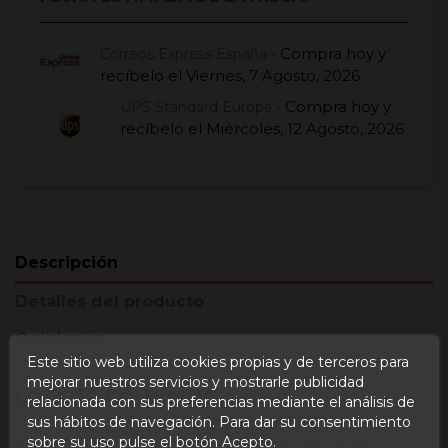
Compra hoy
y
Correos Express España -
recíbelo el
Viernes, 7 Agosto, 2026
Compra hoy
y
UPS Standard Europa -
recíbelo el
Miércoles, 12 Agosto, 2026
Descripción
Detalles del producto
Opiniones
Este sitio web utiliza cookies propias y de terceros para
mejorar nuestros servicios y mostrarle publicidad
LOTE 39 KIT DUROC
relacionada con sus preferencias mediante el análisis de
sus hábitos de navegación. Para dar su consentimiento
sobre su uso pulse el botón Acepto.
El
lote 39
de Degusta Teruel consiste en un kit