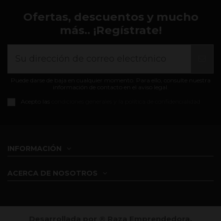
Ofertas, descuentos y mucho
más.. ¡Regístrate!
Puede darse de baja en cualquier momento. Para ello, consulte nuestra
información de contacto en el aviso legal.
Acepto las
condiciones generales y la política de confidencialidad
INFORMACIÓN
ACERCA DE NOSOTROS
Desarrollada por ®️ Raza Emprendedora,