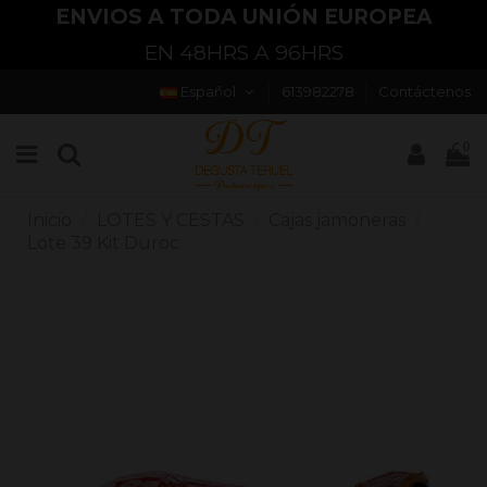
ENVIOS A TODA UNIÓN EUROPEA
EN 48HRS A 96HRS
Español
613982278
Contáctenos
0
Inicio
LOTES Y CESTAS
Cajas jamoneras
Lote 39 Kit Duroc