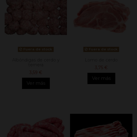
Fuera de stock
Fuera de stock
Albóndigas de cerdo y
Lomo de cerdo
ternera
3,75 €
3,59 €
Ver más
Ver más