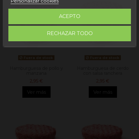
Personalizar cookies
ACEPTO
RECHAZAR TODO
Fuera de stock
Fuera de stock
Hamburguesa de pollo y
Hamburguesa de cerdo
manzana
con salsa ranchera
2,95 €
2,95 €
Ver más
Ver más