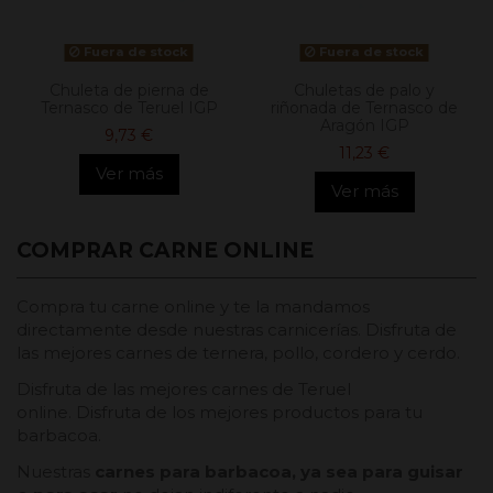
Fuera de stock
Fuera de stock
Chuleta de pierna de
Chuletas de palo y
Ternasco de Teruel IGP
riñonada de Ternasco de
Aragón IGP
9,73 €
11,23 €
Ver más
Ver más
COMPRAR CARNE ONLINE
Compra tu carne online y te la mandamos
directamente desde nuestras carnicerías. Disfruta de
las mejores carnes de ternera, pollo, cordero y cerdo.
Disfruta de las mejores carnes de Teruel
online. Disfruta de los mejores productos para tu
barbacoa.
Nuestras
carnes para barbacoa, ya sea para guisar