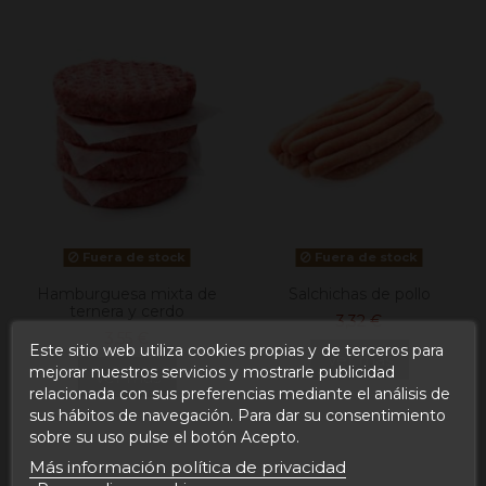
Fuera de stock
Fuera de stock
Hamburguesa mixta de
Salchichas de pollo
ternera y cerdo
3,32 €
3,55 €
Este sitio web utiliza cookies propias y de terceros para
Ver más
mejorar nuestros servicios y mostrarle publicidad
Ver más
relacionada con sus preferencias mediante el análisis de
sus hábitos de navegación. Para dar su consentimiento
sobre su uso pulse el botón Acepto.
Más información política de privacidad