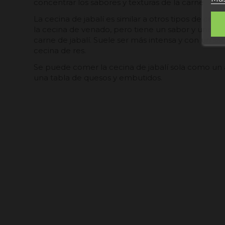
concentrar los sabores y texturas de la carne.
La cecina de jabalí es similar a otros tipos de ceci
la cecina de venado, pero tiene un sabor y una text
carne de jabalí. Suele ser más intensa y con un sa
cecina de res.
Se puede comer la cecina de jabalí sola como un 
una tabla de quesos y embutidos.