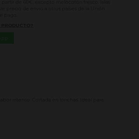
a partir de 60€, excepto melocotón fresco. Islas
ar precio de envío a otros países de la Unión
de pago.
L PRODUCTO?
App
abor intenso. Cortada en lonchas. Ideal para