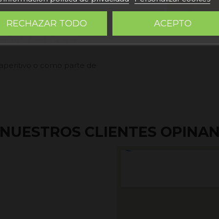
na, como la cecina de res o
RECHAZAR TODO
ACEPTO
ura distintivos debido a la
bor más fuerte que la
aperitivo o como parte de
NUESTROS CLIENTES OPINA