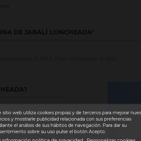
nes
INA DE JABALÍ LONCHEADA"
 antioxidantes (E-301, E 331iii), conservador (E-252).
CHEADA?
or de la Sierra de Gúdar y
nte gourmet.
 sitio web utiliza cookies propias y de terceros para mejorar nue
icios y mostrarle publicidad relacionada con sus preferencias
lí que ha sido salada y
ante el análisis de sus hábitos de navegación. Para dar su
empo. La sal se utiliza para
sentimiento sobre su uso pulse el botón Acepto.
ado al aire ayuda a
 información política de privacidad
Personalizar cookies