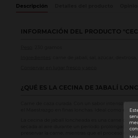
Descripción
Detalles del producto
Opinio
INFORMACIÓN DEL PRODUCTO "CEC
Peso
: 230 gramos
Ingredientes
: carne de jabalí, sal, azúcar, dextrosa,
Conservar en lugar fresco y seco
¿QUÉ ES LA CECINA DE JABALÍ LON
Carne de caza curada. Con un sabor intenso. El sab
el Maestrazgo en finas lonchas. Ideal como entra
Este
serv
La cecina de jabalí loncheada es una carne de jaba
medi
secada al aire durante un período prolongado de ti
con
preservar la carne, mientras que el proceso de sec
Más