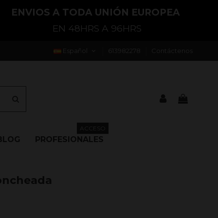
ENVIOS A TODA UNIÓN EUROPEA
EN 48HRS A 96HRS
Español
613982278
Contáctenos
ACCESO
BLOG
PROFESIONALES
loncheada