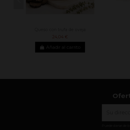
Queso con trufa de oveja
24,04 €
Añadir al carrito
Ofer
Puede darse de b