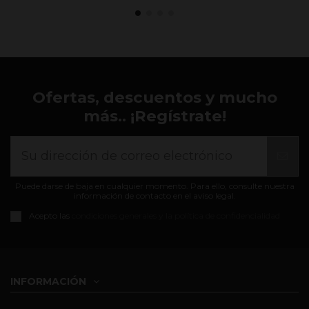
Ofertas, descuentos y mucho
más.. ¡Regístrate!
Puede darse de baja en cualquier momento. Para ello, consulte nuestra
información de contacto en el aviso legal.
Acepto las
condiciones generales y la política de confidencialidad
INFORMACIÓN