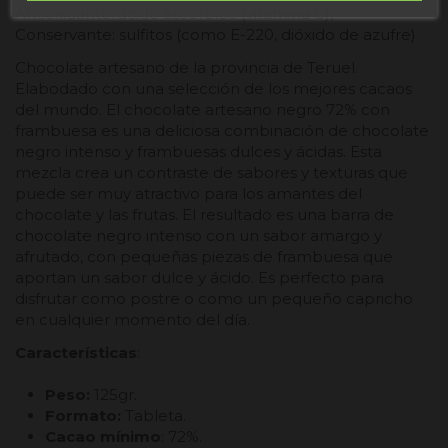
Antioxidante: ácido ascórbico (vitamina C),
Conservante: sulfitos (como E-220, dióxido de azufre)
Chocolate artesano de la provincia de Teruel.
Elabodado con una selección de los mejores cacaos
del mundo. El chocolate artesano negro 72% con
frambuesa es una deliciosa combinación de chocolate
negro intenso y frambuesas dulces y ácidas. Esta
mezcla crea un contraste de sabores y texturas que
puede ser muy atractivo para los amantes del
chocolate y las frutas. El resultado es una barra de
chocolate negro intenso con un sabor amargo y
afrutado, con pequeñas piezas de frambuesa que
aportan un sabor dulce y ácido. Es perfecto para
disfrutar como postre o como un pequeño capricho
en cualquier momento del día.
Características
:
Peso:
125gr.
Formato:
Tableta.
Cacao mínimo
: 72%.