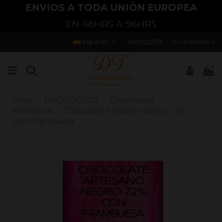
ENVIOS A TODA UNIÓN EUROPEA
EN 48HRS A 96HRS
Español
613982278
Contáctenos
0
Inicio
PRODUCTOS
Chocolates
Artesanos
Chocolate Artesano Negro 72%
con Frambuesa