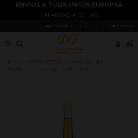
ENVIOS A TODA UNIÓN EUROPEA
EN 48HRS A 96HRS
Español
613982278
Contáctenos
0
Inicio
PRODUCTOS
Aceite de oliva
Aceite de trufa virgen extra 70ml