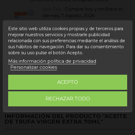
Compra hoy
y recíbelo el
Seur Frío -
Viernes, 7 Agosto, 2026
Compra hoy
y
Este sitio web utiliza cookies propias y de terceros para
UPS Express EUROPA -
mejorar nuestros servicios y mostrarle publicidad
recíbelo el
Lunes, 10 Agosto, 2026
relacionada con sus preferencias mediante el análisis de
sus hábitos de navegación. Para dar su consentimiento
sobre su uso pulse el botón Acepto.
Más información política de privacidad
Personalizar cookies
Descripción
ACEPTO
Detalles del producto
Opiniones
RECHAZAR TODO
INFORMACIÓN DEL PRODUCTO "ACEITE
DE TRUFA VIRGEN EXTRA 70ML"