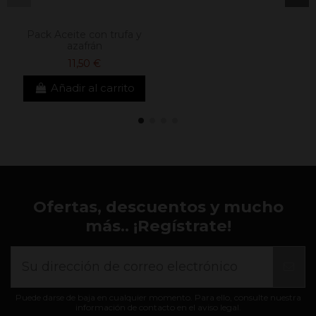
Pack Aceite con trufa y
azafrán
11,50 €
Añadir al carrito
Ofertas, descuentos y mucho
más.. ¡Regístrate!
Puede darse de baja en cualquier momento. Para ello, consulte nuestra
información de contacto en el aviso legal.