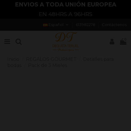
ENVIOS A TODA UNIÓN EUROPEA
EN 48HRS A 96HRS
Español
613982278
Contáctenos
0
Inicio
REGALOS GOURMET
Detalles para
bodas
Pack de 3 Mieles