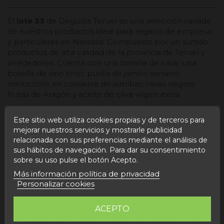
El
lote 33
de Degusta Teruel es una selección variada
de nuestros productos ideal para regalos de empresa
y particulares en Navidad. Compuesto por un surtido
productos de alta calidad de la provincia de Teruel y
alrededores. Cuenta con una botella de cava; una
botella de vino tinto; punta de jamón serrano;
melocotón en conserva de almíbar; olivas negras;
frutas de Aragón y aceite de oliva virgen extra.
Características del
punta de jamón
:
Este sitio web utiliza cookies propias y de terceros para
mejorar nuestros servicios y mostrarle publicidad
Peso: 1.5kg
relacionada con sus preferencias mediante el análisis de
Jamón serrano
sus hábitos de navegación. Para dar su consentimiento
Características del
cava Reyes de Aragón:
sobre su uso pulse el botón Acepto.
Más información política de privacidad
Cantidad: 75cl
Personalizar cookies
Tipo de Vino: Cava
Alcohol: 11,5%
ACEPTO
Color: amarillo pálido
Aromas: pan tostado, frutas tropicales, almendra y