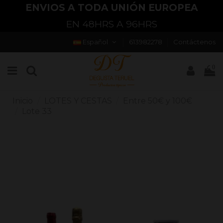
ENVIOS A TODA UNIÓN EUROPEA
EN 48HRS A 96HRS
Español
613982278
Contáctenos
0
Inicio
LOTES Y CESTAS
Entre 50€ y 100€
Lote 33