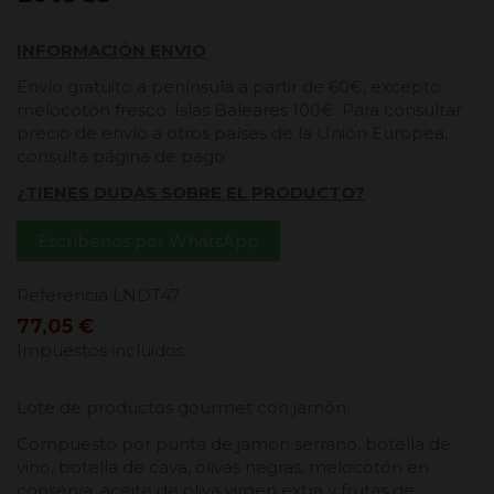
INFORMACIÓN ENVIO
Envío gratuito a península a partir de 60€, excepto
melocotón fresco. Islas Baleares 100€. Para consultar
precio de envío a otros países de la Unión Europea,
consulta página de pago.
¿TIENES DUDAS SOBRE EL PRODUCTO?
Escríbenos por WhatsApp
Referencia
LNDT47
77,05 €
Impuestos incluidos
Lote de productos gourmet con jamón.
Compuesto por punta de jamón serrano, botella de
vino, botella de cava, olivas negras, melocotón en
conserva, aceite de oliva virgen extra y frutas de