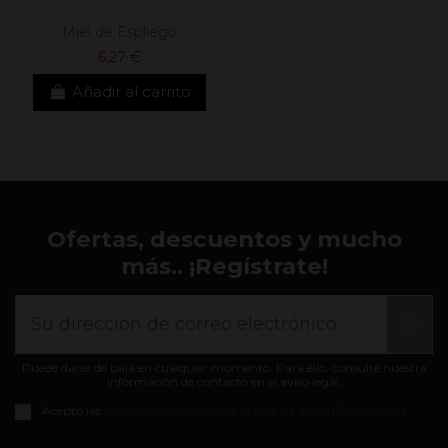
Miel de Espliego
6,27 €
Añadir al carrito
Ofertas, descuentos y mucho
más.. ¡Regístrate!
Puede darse de baja en cualquier momento. Para ello, consulte nuestra
información de contacto en el aviso legal.
Acepto las
condiciones generales y la política de confidencialidad