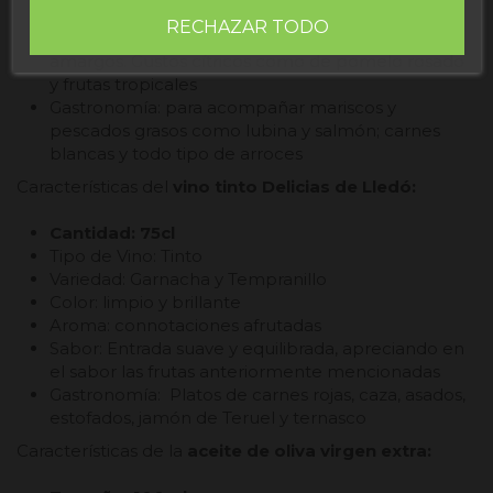
coco
RECHAZAR TODO
Sabor: pleno en boca, mucho cuerpo, largo y sin
amargos. Gustos cítricos como de pomelo rosado
y frutas tropicales
Gastronomía: para acompañar mariscos y
pescados grasos como lubina y salmón; carnes
blancas y todo tipo de arroces
Características del
vino tinto Delicias de Lledó:
Cantidad: 75cl
Tipo de Vino: Tinto
Variedad: Garnacha y Tempranillo
Color: limpio y brillante
Aroma: connotaciones afrutadas
Sabor: Entrada suave y equilibrada, apreciando en
el sabor las frutas anteriormente mencionadas
Gastronomía: Platos de carnes rojas, caza, asados,
estofados, jamón de Teruel y ternasco
Características de la
aceite de oliva virgen extra: