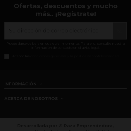
Ofertas, descuentos y mucho
más.. ¡Regístrate!
Puede darse de baja en cualquier momento. Para ello, consulte nuestra
información de contacto en el aviso legal.
Acepto las
condiciones generales y la política de confidencialidad
INFORMACIÓN
ACERCA DE NOSOTROS
Desarrollada por ®️ Raza Emprendedora,