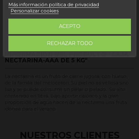
Más información política de privacidad
Descripción
Personalizar cookies
Detalles del producto
ACEPTO
Opiniones
RECHAZAR TODO
INFORMACIÓN DEL PRODUCTO " CAJA
NECTARINA-AAA DE 5 KG"
La nectarina es un fruto de carne jugosa, con hueso,
de la familia del melocotón. Su piel no es vellosa sino
lisa y se puede consumir sin pelar o pelado. Su alto
contenido en fibra, bajo aporte calórico y la gran
proporción de agua hacen de la nectarina una fruta
idónea para el verano.
NUESTROS CLIENTES