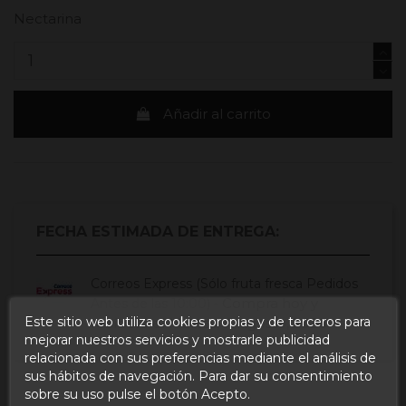
Nectarina
Añadir al carrito
FECHA ESTIMADA DE ENTREGA:
Correos Express (Sólo fruta fresca Pedidos
Compra hoy
y
Antes de las 10:00) -
Este sitio web utiliza cookies propias y de terceros para
recíbelo el
Martes, 11 Agosto, 2026
mejorar nuestros servicios y mostrarle publicidad
relacionada con sus preferencias mediante el análisis de
sus hábitos de navegación. Para dar su consentimiento
sobre su uso pulse el botón Acepto.