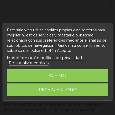
Descripción
Este sitio web utiliza cookies propias y de terceros para
mejorar nuestros servicios y mostrarle publicidad
Detalles del producto
relacionada con sus preferencias mediante el análisis de
sus hábitos de navegación. Para dar su consentimiento
Opiniones
sobre su uso pulse el botón Acepto.
Más información política de privacidad
INFORMACIÓN DEL PRODUCTO
Personalizar cookies
"MERMELADA DE HIGOS CONFITADOS"
ACEPTO
Nuestras mermeladas gourmet, se elaboran
artesanalmente en Foz, Calanda. Mermeladas de
RECHAZAR TODO
todos tipos, con sabores innovadores y atrevidos.
La mermelada de higos enteros confitados es una de
las más vendidas, una mezcla entre mermelada y
conserva, con un sabor único que te encantará.