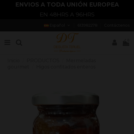
ENVIOS A TODA UNIÓN EUROPEA
EN 48HRS A 96HRS
Español
613982278
Contáctenos
0
Inicio
PRODUCTOS
Mermeladas
gourmet
Higos confitados enteros