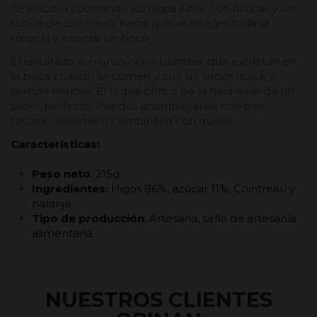
Se elabora cocinando los higos junto con azúcar y un
toque de cointreau, hasta que se integre toda la
mezcla y espese un poco.
El resultado son unos higos blandos, que explotan en
la boca cuando se comen y con un sabor dulce y
textura melosa. El toque cítrico de la naranja le da un
sabor perfecto. Puedes acompañarlas con pan
tostado, galletas o combinarla con queso.
Características:
Peso neto
: 215g
Ingredientes:
Higos 86%, azúcar 11%, Cointreau y
naranja
Tipo de producción
: Artesana, sello de artesanía
alimentaria.
NUESTROS CLIENTES