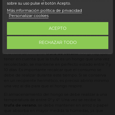
consumo se puede hacer a partir de la
trufa fresca
o
sobre su uso pulse el botón Acepto.
trufa en conserva
.
Más información política de privacidad
Suele aplicarse sobre guisos ya preparados.
Personalizar cookies
Implementando las láminas para impregnarlos de sus
sabor o bien rallando la trufa sobre los mismos platos.
ACEPTO
CONSERVACIÓN TRUFA DE VERANO
100GR
RECHAZAR TODO
A la hora de comprar
trufa de verano
100 gr hay que
tener en cuenta que la trufa es un hongo que una vez
recolectado, se mantiene en perfecto estado entre 7 y
10 días. Es importante recalcar que el consumo se
debe de realizar durante este tiempo. Si se conserva
en un recipiente hermético, es preciso abrirlo mínimo
una vez al día para que el hongo respire.
El almacenamiento del hongo se debe realizar a una
temperatura de entre 0º y 4º. Una vez se recibe la
trufa de verano
, se debe mantener en arroz o papel
que absorba en mayor medida la húmedas, ya que