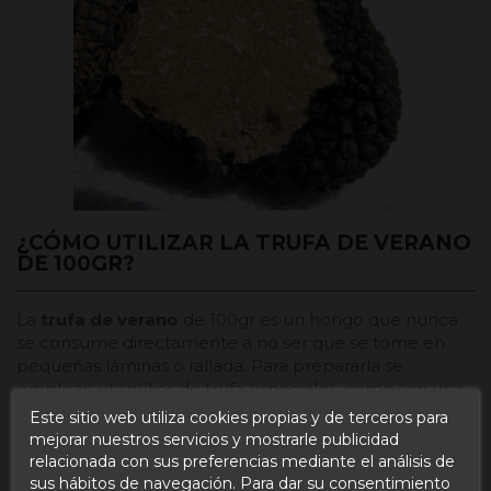
¿CÓMO UTILIZAR LA TRUFA DE VERANO
DE 100GR?
La
trufa de verano
de 100gr es un hongo que nunca
se consume directamente a no ser que se tome en
pequeñas láminas o rallada. Para prepararla se
emplean utensilios de trufa especiales, como son una
mandolina trufera o un rallador de trufa.
Este sitio web utiliza cookies propias y de terceros para
mejorar nuestros servicios y mostrarle publicidad
Este hongo es mezclado con diferentes productos o
relacionada con sus preferencias mediante el análisis de
platos que se verán potenciados en aroma y sabor. El
sus hábitos de navegación. Para dar su consentimiento