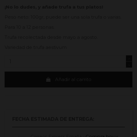
¡No lo dudes, y añade trufa a tus platos!
Peso neto: 100gr, puede ser una sola trufa o varias.
Para 10 a 12 personas.
Trufa recolectada desde mayo a agosto.
Variedad de trufa aestivum
Añadir al carrito
FECHA ESTIMADA DE ENTREGA:
Compra hoy
y
Correos Express España -