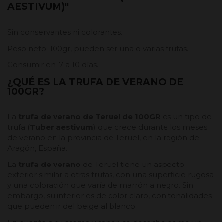
AESTIVUM)"
Sin conservantes ni colorantes.
Peso neto
: 100gr, pueden ser una o varias trufas.
Consumir en
: 7 a 10 días.
¿QUÉ ES LA TRUFA DE VERANO DE
100GR?
La
trufa de verano de Teruel de 100GR
es un tipo de
trufa (
Tuber aestivum
) que crece durante los meses
de verano en la provincia de Teruel, en la región de
Aragón, España.
La
trufa de verano
de Teruel tiene un aspecto
exterior similar a otras trufas, con una superficie rugosa
y una coloración que varía de marrón a negro. Sin
embargo, su interior es de color claro, con tonalidades
que pueden ir del beige al blanco.