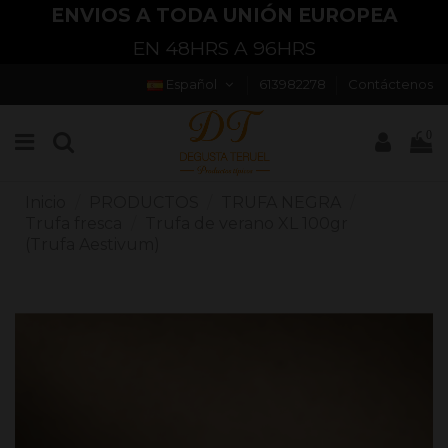
ENVÍOS EN 24HRS/48HRS
ENVI
PENÍNSULA Y BALEARES
EX
Español
613982278
Contáctenos
0
Inicio
PRODUCTOS
TRUFA NEGRA
Trufa fresca
Trufa de verano XL 100gr
(Trufa Aestivum)