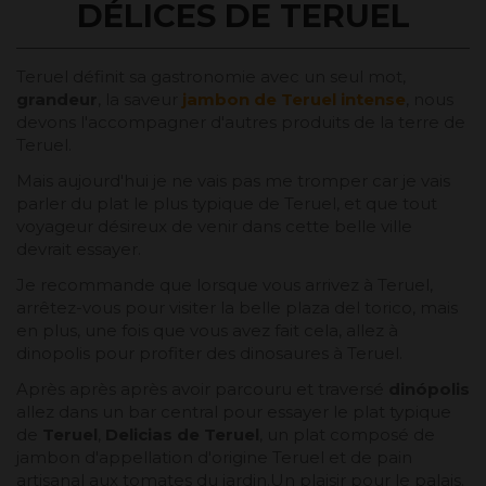
DÉLICES DE TERUEL
Teruel définit sa gastronomie avec un seul mot,
grandeur
, la saveur
jambon de Teruel intense
, nous
devons l'accompagner d'autres produits de la terre de
Teruel.
Mais aujourd'hui je ne vais pas me tromper car je vais
parler du plat le plus typique de Teruel, et que tout
voyageur désireux de venir dans cette belle ville
devrait essayer.
Je recommande que lorsque vous arrivez à Teruel,
arrêtez-vous pour visiter la belle plaza del torico, mais
en plus, une fois que vous avez fait cela, allez à
dinopolis pour profiter des dinosaures à Teruel.
Après après après avoir parcouru et traversé
dinópolis
allez dans un bar central pour essayer le plat typique
de
Teruel
,
Delicias de Teruel
, un plat composé de
jambon d'appellation d'origine Teruel et de pain
artisanal aux tomates du jardin.Un plaisir pour le palais.