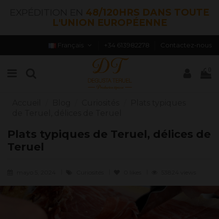
EXPÉDITION EN
48/120HRS DANS TOUTE
L'UNION EUROPÉENNE
Français
+34 613982278
Contactez-nous
0
Accueil
Blog
Curiosités
Plats typiques
de Teruel, délices de Teruel
Plats typiques de Teruel, délices de
Teruel
mayo 5, 2024
Curiosités
0
likes
53824 views