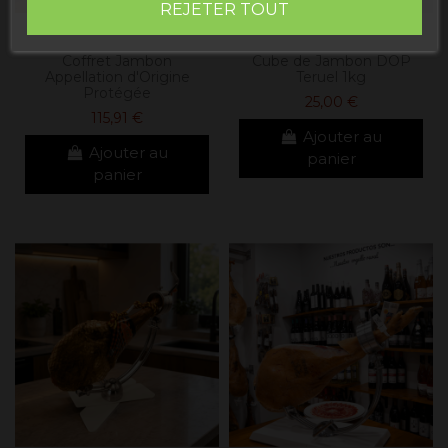
REJETER TOUT
Coffret Jambon
Cube de Jambon DOP
Appellation d'Origine
Teruel 1kg
Protégée
25,00 €
115,91 €
Ajouter au
Ajouter au
panier
panier