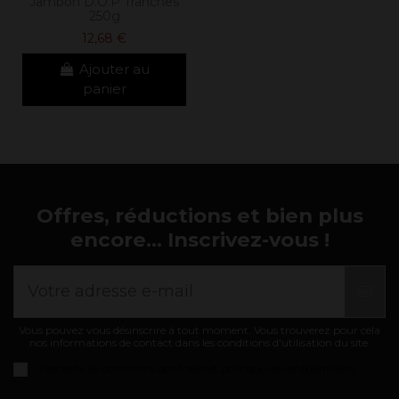
Jambon D.O.P Tranches
250g
12,68 €
Ajouter au
panier
Offres, réductions et bien plus
encore... Inscrivez-vous !
Vous pouvez vous désinscrire à tout moment. Vous trouverez pour cela
nos informations de contact dans les conditions d'utilisation du site.
J'accepte les
conditions générales et politique de confidentialité