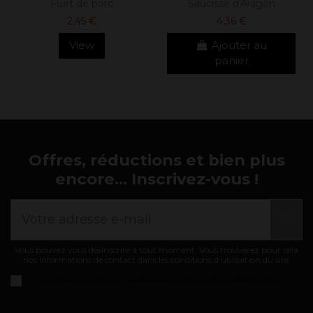
Fuet de porc
Saucisse d'Aragón
2,45 €
4,36 €
View
Ajouter au
panier
Offres, réductions et bien plus
encore... Inscrivez-vous !
Vous pouvez vous désinscrire à tout moment. Vous trouverez pour cela
nos informations de contact dans les conditions d'utilisation du site.
J'accepte les
conditions générales et politique de confidentialité