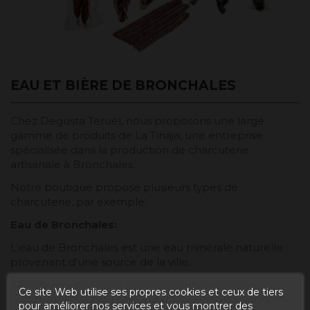
EAU ET BIÈRE DE BRONCHALES
Chez Degusta Teruel, nous proposons une large
gamme de produits de La Tinaja, une entreprise
spécialisée dans la production de charcuterie
artisanale à Bronchales.
Notre boutique propose plusieurs types de
charcuterie, par exemple:
Eau de Bronchales:
L'eau de Bronchales est une eau minérale naturelle
provenant d'une source de la ville.
Elle est réputée pour ses propriétés minérales,
Ce site Web utilise ses propres cookies et ceux de tiers
notamment sa faible teneur en sodium et sa richesse
pour améliorer nos services et vous montrer des