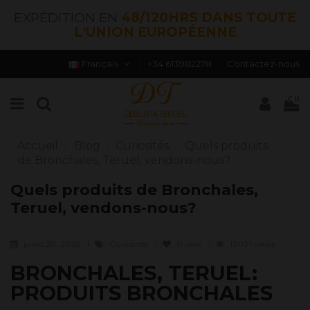
EXPÉDITION EN
48/120HRS DANS TOUTE
L'UNION EUROPÉENNE
Français
+34 613982278
Contactez-nous
0
Accueil
Blog
Curiosités
Quels produits
de Bronchales, Teruel, vendons-nous?
Quels produits de Bronchales,
Teruel, vendons-nous?
junio 28, 2025
Curiosités
0
likes
13031 views
BRONCHALES, TERUEL:
PRODUITS BRONCHALES