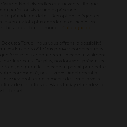
aits de Noël diversifiés et attrayants afin que
deau parfait ou vivre une expérience
tte période des fêtes. Des options élégantes
miques aux lots plus abordables et riches en
ue chose pour tout le monde.
Catalogue de
 Degusta Teruel, nous vous offrons la possibilité
nt vos lots de Noël. Vous pouvez combiner tous
logue à votre guise pour créer un cadeau vraiment
is les plus exquis. De plus, nos lots sont présentés
e Noël, ce qui en fait le cadeau parfait pour cette
 votre commodité, nous livrons directement à
s puissiez profiter de la magie de Teruel à votre
rofitez de ces offres du Black Friday et rendez ce
sta Teruel.