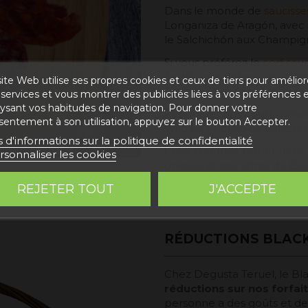
Dans le monde de
saucisse
Longaniza de Aragón, avec s
le Salchichón aux Champign
Si vous préférez le
cerf sau
Truffé, une délicieuse combi
ite Web utilise ses propres cookies et ceux de tiers pour amélior
l'arôme et à la saveur de la 
services et vous montrer des publicités liées à vos préférences 
lysant vos habitudes de navigation. Pour donner votre
Et pour les amateurs de s
sentement à son utilisation, appuyez sur le bouton Accepter.
Wild Le Chorizo ​​​​de Sanglie
s d'informations sur la politique de confidentialité
Chez Degusta Teruel, nous s
rsonnaliser les cookies
unique, et ces offres du Bla
savourer la richesse de nos
REJETER TOUT
J'ACCEPTE
votre table de la saveur au
RÉDUCTIONS BLACK
Chez Degusta Teruel, le Bl
réductions sur nos forfait
personne a des goûts et des