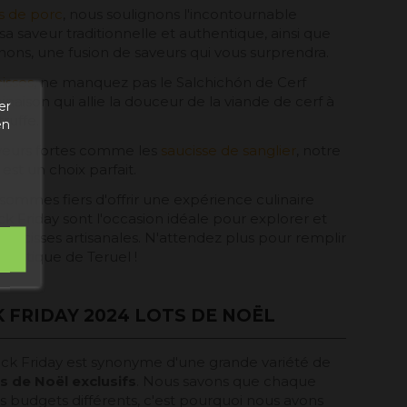
s de porc
, nous soulignons l'incontournable
a saveur traditionnelle et authentique, ainsi que
ons, une fusion de saveurs qui vous surprendra.
cisses
, ne manquez pas le Salchichón de Cerf
naison qui allie la douceur de la viande de cerf à
er
truffe.
en
aveurs fortes comme les
saucisse de sanglier
, notre
r est un choix parfait.
ommes fiers d'offrir une expérience culinaire
ck Friday sont l'occasion idéale pour explorer et
 saucisses artisanales. N'attendez plus pour remplir
thentique de Teruel !
 FRIDAY 2024 LOTS DE NOËL
ack Friday est synonyme d'une grande variété de
s de Noël exclusifs
. Nous savons que chaque
 budgets différents, c'est pourquoi nous avons