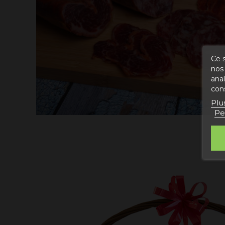
Ce s
nos 
ana
con
Plu
Pe