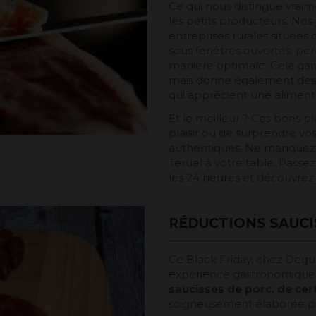
Ce qui nous distingue vraim
les petits producteurs. No
entreprises rurales située
sous fenêtres ouvertes, p
manière optimale. Cela gar
mais donne également des j
qui apprécient une alimenta
Et le meilleur ? Ces bons pl
plaisir ou de surprendre v
authentiques. Ne manquez p
Teruel à votre table. Pass
les 24 heures et découvrez 
RÉDUCTIONS SAUCI
Ce Black Friday, chez Degus
expérience gastronomique
saucisses de porc, de cerf
soigneusement élaborée pour