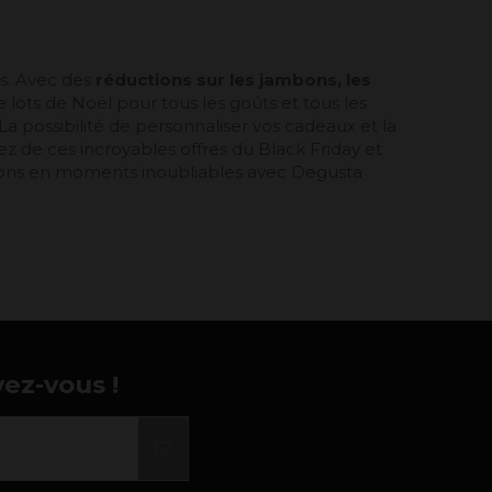
és. Avec des
réductions sur les jambons, les
lots de Noël pour tous les goûts et tous les
a possibilité de personnaliser vos cadeaux et la
z de ces incroyables offres du Black Friday et
tions en moments inoubliables avec Degusta
vez-vous !