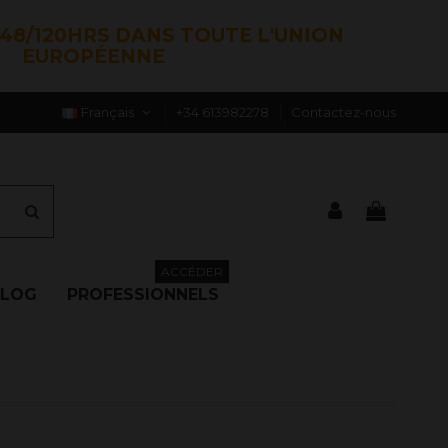
48/120HRS DANS TOUTE L'UNION
EUROPÉENNE
Français
+34 613982278
Contactez-nous
ACCÉDER
BLOG
PROFESSIONNELS