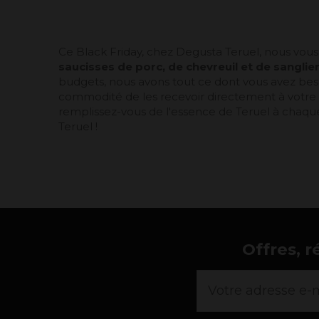
Ce Black Friday, chez Degusta Teruel, nous vous
saucisses de porc, de chevreuil et de sanglie
budgets, nous avons tout ce dont vous avez beso
commodité de les recevoir directement à votre d
remplissez-vous de l'essence de Teruel à chaq
Teruel !
Offres, r