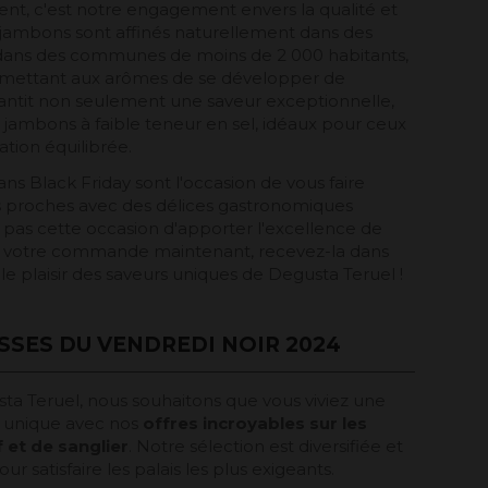
ent, c'est notre engagement envers la qualité et
s jambons sont affinés naturellement dans des
s dans des communes de moins de 2 000 habitants,
ermettant aux arômes de se développer de
antit non seulement une saveur exceptionnelle,
ambons à faible teneur en sel, idéaux pour ceux
tion équilibrée.
ans Black Friday sont l'occasion de vous faire
os proches avec des délices gastronomiques
as cette occasion d'apporter l'excellence de
ez votre commande maintenant, recevez-la dans
le plaisir des saveurs uniques de Degusta Teruel !
SSES DU VENDREDI NOIR 2024
ta Teruel, nous souhaitons que vous viviez une
 unique avec nos
offres incroyables sur les
 et de sanglier
. Notre sélection est diversifiée et
 satisfaire les palais les plus exigeants.