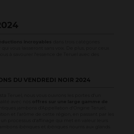
2024
réductions incroyables
dans trois catégories
 qui vous laisseront sans voix. De plus, pour ceux
vous à savourer l'essence de Teruel avec des
NS DU VENDREDI NOIR 2024
ta Teruel, nous vous ouvrons les portes d'un
lité avec nos
offres sur une large gamme de
ntiques jambons d'Appellation d'Origine Teruel,
ition et l'arôme de cette région, en passant par les
un processus d'affinage qui met en valeur leurs
jambons ibériques et ibériques nourris aux glands.