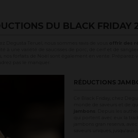
UCTIONS DU BLACK FRIDAY 
hez Degusta Teruel, nous sommes ravis de vous
offrir des 
té à une variété de saucisses de porc, de cerf et de sanglier
es, nos forfaits de Noël sont également en vente. Préparez-
oudrez pas le manquer.
RÉDUCTIONS JAMBO
Ce Black Friday, chez Degus
monde de saveurs et de qua
jambons
. Depuis les authe
qui portent avec eux la trad
jambons gran reserva, avec 
saveurs uniques, jusqu'aux 