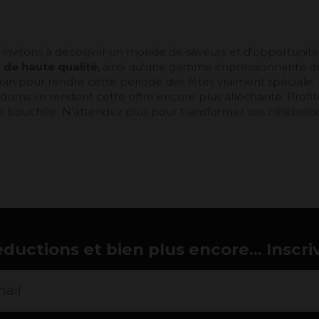
 invitons à découvrir un monde de saveurs et d'opportunit
r de haute qualité
, ainsi qu'une gamme impressionnante de 
in pour rendre cette période des fêtes vraiment spéciale. L
omicile rendent cette offre encore plus alléchante. Profite
ue bouchée. N'attendez plus pour transformer vos célébra
éductions et bien plus encore... Inscri