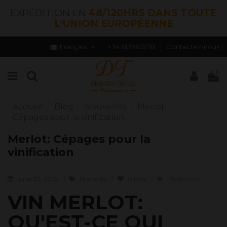
EXPÉDITION EN
48/120HRS DANS TOUTE
L'UNION EUROPÉENNE
Français
+34 613982278
Contactez-nous
0
Accueil
Blog
Nouvelles
Merlot:
Cépages pour la vinification
Merlot: Cépages pour la
vinification
junio 22, 2025
Nouvelles
0
likes
17856 views
VIN MERLOT:
QU'EST-CE QUI