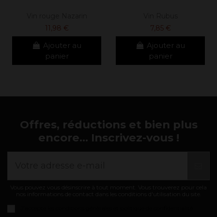
Vin rouge Nazarin
Vin Rubus
11,98 €
7,85 €
Ajouter au
Ajouter au
panier
panier
Offres, réductions et bien plus
encore... Inscrivez-vous !
Vous pouvez vous désinscrire à tout moment. Vous trouverez pour cela
nos informations de contact dans les conditions d'utilisation du site.
J'accepte les
conditions générales et politique de confidentialité