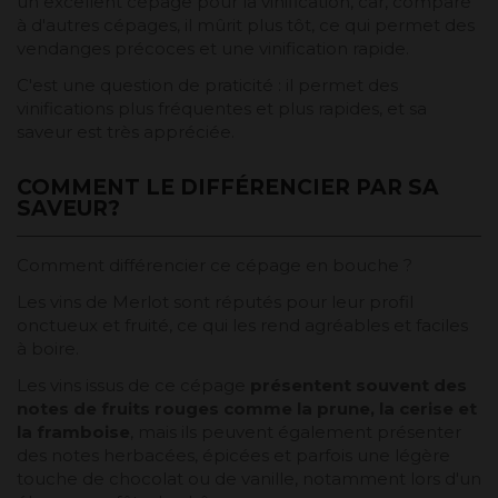
un excellent cépage pour la vinification, car, comparé
à d'autres cépages, il mûrit plus tôt, ce qui permet des
vendanges précoces et une vinification rapide.
C'est une question de praticité : il permet des
vinifications plus fréquentes et plus rapides, et sa
saveur est très appréciée.
COMMENT LE DIFFÉRENCIER PAR SA
SAVEUR?
Comment différencier ce cépage en bouche ?
Les vins de Merlot sont réputés pour leur profil
onctueux et fruité, ce qui les rend agréables et faciles
à boire.
Les vins issus de ce cépage
présentent souvent des
notes de fruits rouges comme la prune, la cerise et
la framboise
, mais ils peuvent également présenter
des notes herbacées, épicées et parfois une légère
touche de chocolat ou de vanille, notamment lors d'un