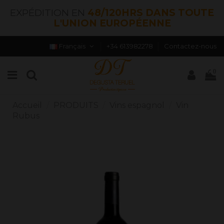
EXPÉDITION EN
48/120HRS DANS TOUTE
L'UNION EUROPÉENNE
Français
+34 613982278
Contactez-nous
0
Accueil
PRODUITS
Vins espagnol
Vin
Rubus