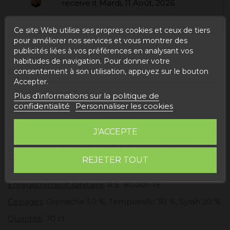
receive it
Mardi, 11 Août, 2026
Ce site Web utilise ses propres cookies et ceux de tiers
pour améliorer nos services et vous montrer des
publicités liées à vos préférences en analysant vos
habitudes de navigation. Pour donner votre
consentement à son utilisation, appuyez sur le bouton
Description
Accepter.
Détails du produit
Plus d'informations sur la politique de
confidentialité
Personnaliser les cookies
Avis
J'ACCEPTE
INFORMATIONS SUR LE PRODUIT "VIN
RUBUS"
REJETER TOUT
Enregistrement sanitaire
: R.E. 90.001-TE
Cépages
: Grenache 50 %, Tempranillo 30 %, Syrah 20 %.
Quantité
: 70 cl.