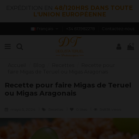
EXPÉDITION EN
48/120HRS DANS TOUTE
L'UNION EUROPÉENNE
Français
+34 613982278
Contactez-nous
0
Accueil
Blog
Recettes
Recette pour
faire Migas de Teruel ou Migas Aragonais
Recette pour faire Migas de Teruel
ou Migas Aragonais
mayo 5, 2024
Recettes
0
likes
54818 views