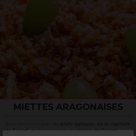
MIETTES ARAGONAISES
Nous revenons avec les
plats typiques de la capitale
de Teruel
l, en l'occurrence, les
migas de Teruel.