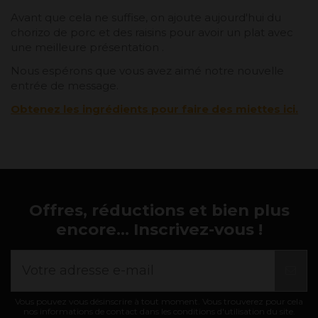
Avant que cela ne suffise, on ajoute aujourd'hui du
chorizo ​​​​de porc et des raisins pour avoir un plat avec
une meilleure présentation .
Nous espérons que vous avez aimé notre nouvelle
entrée de message.
Obtenez les ingrédients pour faire des miettes ici.
Offres, réductions et bien plus
encore... Inscrivez-vous !
Vous pouvez vous désinscrire à tout moment. Vous trouverez pour cela
nos informations de contact dans les conditions d'utilisation du site.