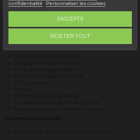
confidentialité
Personnaliser les cookies
INGRÉDIENTS
J'ACCEPTE
Pour préparer ce délicieux cheesecake cuit au four,
vous aurez besoin des ingrédients suivants :
REJETER TOUT
Farci:
200 g de fromage Tronchon.
150 g de fromage Patamulo.
100 g de fromage Fanbar.
200 g de fromage à la crème.
200 g de sucre.
4 œufs.
200 ml de crème fouettée.
1 cuillère à soupe de fécule de maïs.
1 pincée de sel pour intensifier la saveur.
Couverture (facultatif):
Confiture de fruits rouges ou de fruits frais.