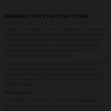
PRÉPARATION ÉTAPE PAR ÉTAPE
Râpez les fromages Tronchón, Patamulo et Fanbar et
placez-les dans un grand bol. Ajouter le fromage à la
crème et le sucre et bien mélanger jusqu'à ce que
tous les ingrédients soient intégrés. Si vous préférez
une texture plus onctueuse, vous pouvez battre le
mélange avec un batteur électrique.
Ajoutez ensuite les œufs un à un en battant bien après
chaque ajout. Ajoutez la crème, la fécule de maïs et
l'essence de vanille et continuez de battre jusqu'à ce
que le mélange soit complètement homogène et
sans grumeaux.
Cuire le gâteau
Préchauffer le four à 160°C. Versez le mélange de
fromage sur du papier sulfurisé. Cuire au four pendant
50 à 60 minutes ou jusqu'à ce que le gâteau soit ferme