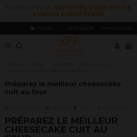
EXPÉDITION EN
48/120HRS DANS TOUTE
L'UNION EUROPÉENNE
Français
+34 613982278
Contactez-nous
0
Accueil
Blog
Recettes
Préparez le
meilleur cheesecake cuit au four
Préparez le meilleur cheesecake
cuit au four
agosto 30, 2024
Recettes
0
likes
22483 views
PRÉPAREZ LE MEILLEUR
CHEESECAKE CUIT AU