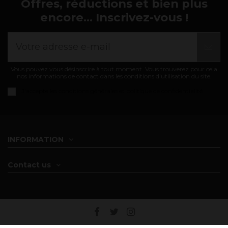
Offres, réductions et bien plus
encore... Inscrivez-vous !
Vous pouvez vous désinscrire à tout moment. Vous trouverez pour cela
nos informations de contact dans les conditions d'utilisation du site.
J'accepte les
conditions générales et politique de confidentialité
INFORMATION
Contact us