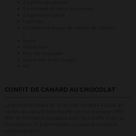
3 confits de canard
5 pommes de terre moyennes
2 oignons moyens
1 poireau
6 cuillères à soupe de crème de cuisson
>
Sucre
Poivre noir
Noix de muscade
Sauce aux fruits rouges
Sel
CONFIT DE CANARD AU CHOCOLAT
La première étape de la recette consiste à cuire les
confits de canard. Préchauffer le four à environ 195º -
200º et introduire la plaque avec les confits. Cuire au
four environ 15 à 20 minutes, ou jusqu'à ce que le
confit soit doré.