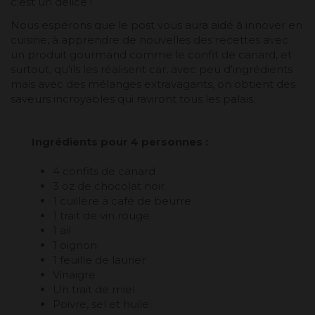
c'est un délice !
Nous espérons que le post vous aura aidé à innover en
cuisine, à apprendre de nouvelles des recettes avec
un produit gourmand comme le confit de canard, et
surtout, qu'ils les réalisent car, avec peu d'ingrédients
mais avec des mélanges extravagants, on obtient des
saveurs incroyables qui raviront tous les palais.
Ingrédients pour 4 personnes :
4 confits de canard
3 oz de chocolat noir
1 cuillère à café de beurre
1 trait de vin rouge
1 ail
1 oignon
1 feuille de laurier
Vinaigre
Un trait de miel
Poivre, sel et huile