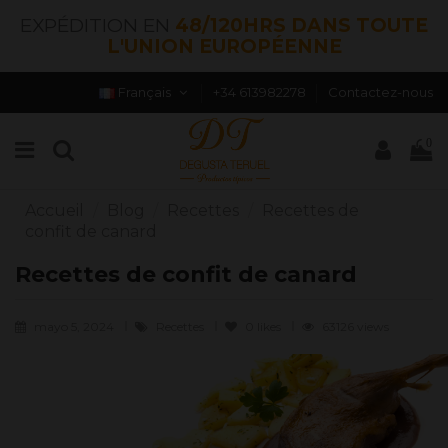
EXPÉDITION EN
48/120HRS DANS TOUTE
L'UNION EUROPÉENNE
Français
+34 613982278
Contactez-nous
0
Accueil
Blog
Recettes
Recettes de
confit de canard
Recettes de confit de canard
mayo 5, 2024
Recettes
0
likes
63126 views