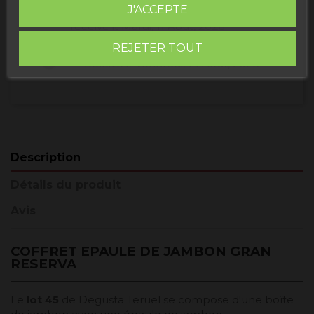
J'ACCEPTE
Buy today
and
Correos Express España -
receive it
Mardi, 11 Août, 2026
REJETER TOUT
Buy today
and
UPS Standard Europa -
receive it
Vendredi, 14 Août, 2026
Description
Détails du produit
Avis
COFFRET EPAULE DE JAMBON GRAN
RESERVA
Le
lot 45
de Degusta Teruel se compose d'une boîte