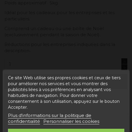
Poids approximatif : 5kg
Idéal pour les cadeaux pour les entreprises et les
particuliers.
Comprend un cadeau ou une boîte de Noël
(exclusivement pendant la saison de Noël).
Réductions pour les entreprises indiquées dans la
description.
Ce site Web utilise ses propres cookies et ceux de tiers
Ajouter au panier
pour améliorer nos services et vous montrer des
publicités liées à vos préférences en analysant vos
habitudes de navigation. Pour donner votre
consentement à son utilisation, appuyez sur le bouton
Accepter.
Plus d'informations sur la politique de
ESTIMATED DELIVERY DATE:
confidentialité
Personnaliser les cookies