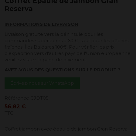
Coffret Epaule de Jambon Gran
Reserva
INFORMATIONS DE LIVRAISON
Livraison gratuite vers la péninsule pour les
commandes supérieures à 60 €, sauf pour les pêches
fraîches. Îles Baléares 100€. Pour vérifier les prix
d'expédition vers d'autres pays de l'Union européenne,
veuillez visiter la page de paiement.
AVEZ-VOUS DES QUESTIONS SUR LE PRODUIT ?
Écrivez-nous sur WhatsApp
Référence
CJDT05
56,82 €
TTC
Coffret jambon avec épaule de jambon Gran Reserva.