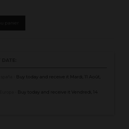
au panier
 DATE:
Buy today
and receive it
Mardi, 11 Août,
España -
Buy today
and receive it
Vendredi, 14
Europa -