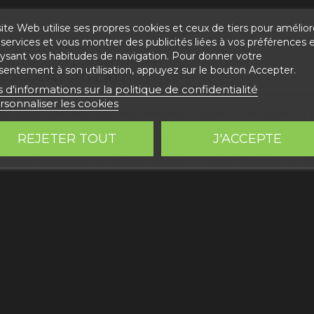
ite Web utilise ses propres cookies et ceux de tiers pour amélior
services et vous montrer des publicités liées à vos préférences 
lysant vos habitudes de navigation. Pour donner votre
sentement à son utilisation, appuyez sur le bouton Accepter.
HOCOLAT AU LAIT"
s d'informations sur la politique de confidentialité
rsonnaliser les cookies
qué avec une sélection des meilleurs cacaos du monde. Le ch
 et onctueuse, grâce à l'ajout de lait dans sa préparation. 
REJETER TOUT
J'ACCEPTE
le chocolat noir. Le résultat est une barre de chocolat onc
l est idéal à déguster en dessert ou comme petite gourmand