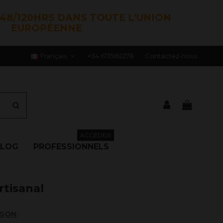
48/120HRS DANS TOUTE L'UNION
EUROPÉENNE
Français
+34 613982278
Contactez-nous
ACCÉDER
BLOG
PROFESSIONNELS
rtisanal
ISON