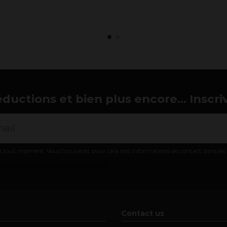
éductions et bien plus encore... Inscri
 tout moment. Vous trouverez pour cela nos informations de contact dans les co
nérales et politique de confidentialité
Contact us