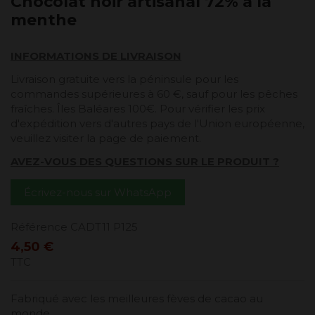
Chocolat noir artisanal 72% à la
menthe
INFORMATIONS DE LIVRAISON
Livraison gratuite vers la péninsule pour les
commandes supérieures à 60 €, sauf pour les pêches
fraîches. Îles Baléares 100€. Pour vérifier les prix
d'expédition vers d'autres pays de l'Union européenne,
veuillez visiter la page de paiement.
AVEZ-VOUS DES QUESTIONS SUR LE PRODUIT ?
Écrivez-nous sur WhatsApp
Référence
CADT11 P125
4,50 €
TTC
Fabriqué avec les meilleures fèves de cacao au
monde.