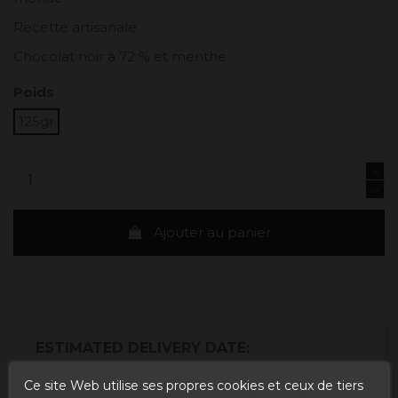
Recette artisanale.
Chocolat noir à 72 % et menthe.
Poids
125gr
Ajouter au panier
ESTIMATED DELIVERY DATE:
Ce site Web utilise ses propres cookies et ceux de tiers