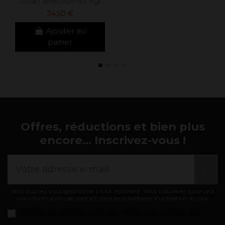
Safran sélectionnez 8gr
34,50 €
Ajouter au
panier
Offres, réductions et bien plus
encore... Inscrivez-vous !
Vous pouvez vous désinscrire à tout moment. Vous trouverez pour cela
nos informations de contact dans les conditions d'utilisation du site.
J'accepte les
conditions générales et politique de confidentialité