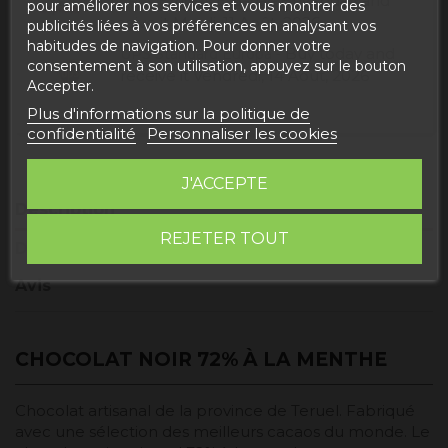
Buy today
and
Correos Express España -
pour améliorer nos services et vous montrer des
receive it
Mardi, 11 Août, 2026
publicités liées à vos préférences en analysant vos
habitudes de navigation. Pour donner votre
Buy today
and
UPS Standard Europa -
consentement à son utilisation, appuyez sur le bouton
receive it
Vendredi, 14 Août, 2026
Accepter.
Plus d'informations sur la politique de
confidentialité
Personnaliser les cookies
J'ACCEPTE
Description
REJETER TOUT
Détails du produit
Avis
CHOCOLAT NOIR 72% À LA MENTHE
Chocolat artisanal de la province de Teruel. Fabriqué
avec une sélection des meilleurs cacaos du monde. Le