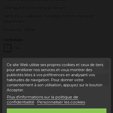
Fabriqué à La Portellada, Teruel.
Idéal pour cadeaux, mariages, communions et
baptêmes.
Poids net : 120gr
Embalaje
Sí
No
Ce site Web utilise ses propres cookies et ceux de tiers
pour améliorer nos services et vous montrer des
publicités liées à vos préférences en analysant vos
Ajouter au panier
habitudes de navigation. Pour donner votre
consentement à son utilisation, appuyez sur le bouton
Accepter.
Plus d'informations sur la politique de
confidentialité
Personnaliser les cookies
ESTIMATED DELIVERY DATE: