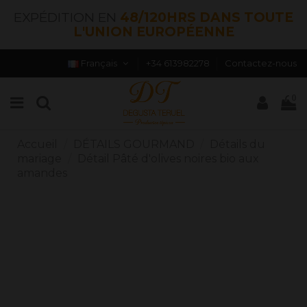
EXPÉDITION EN
48/120HRS DANS TOUTE
L'UNION EUROPÉENNE
Français
+34 613982278
Contactez-nous
0
Accueil
DÉTAILS GOURMAND
Détails du
mariage
Détail Pâté d'olives noires bio aux
amandes