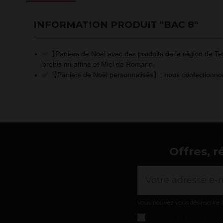
INFORMATION PRODUIT "BAC 8"
✅【Paniers de Noël avec des produits de la région de Teru
brebis mi-affiné et Miel de Romarin
✅ 【Paniers de Noël personnalisés】; nous confectionnons
Offres, r
Vous pouvez vous désinscrire à
J'accepte les
conditions gé