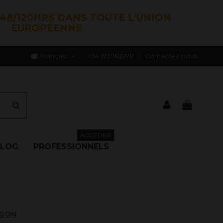
48/120HRS DANS TOUTE L'UNION
EUROPÉENNE
Français
+34 613982278
Contactez-nous
ACCÉDER
BLOG
PROFESSIONNELS
ISON