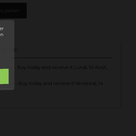
au panier
er
en
 DATE:
Buy today
and receive it
Lundi, 10 Août,
España -
Buy today
and receive it
Vendredi, 14
Europa -