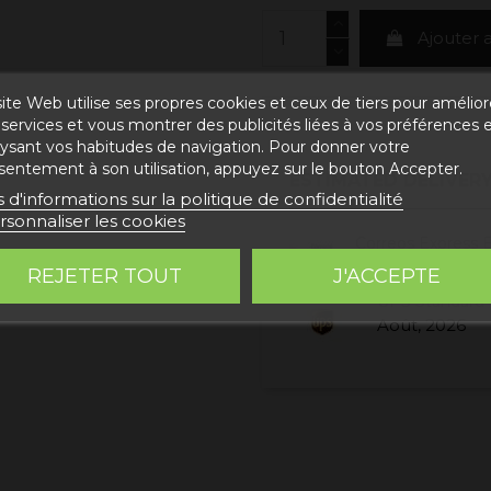
Ajouter 
ite Web utilise ses propres cookies et ceux de tiers pour amélior
services et vous montrer des publicités liées à vos préférences 
lysant vos habitudes de navigation. Pour donner votre
sentement à son utilisation, appuyez sur le bouton Accepter.
ESTIMATED DELIVERY
s d'informations sur la politique de confidentialité
rsonnaliser les cookies
Correos Express 
2026
REJETER TOUT
J'ACCEPTE
UPS Standard 
Août, 2026