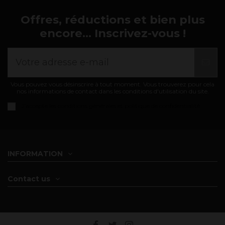
Offres, réductions et bien plus
encore... Inscrivez-vous !
Vous pouvez vous désinscrire à tout moment. Vous trouverez pour cela
nos informations de contact dans les conditions d'utilisation du site.
J'accepte les
conditions générales et politique de confidentialité
INFORMATION
Contact us