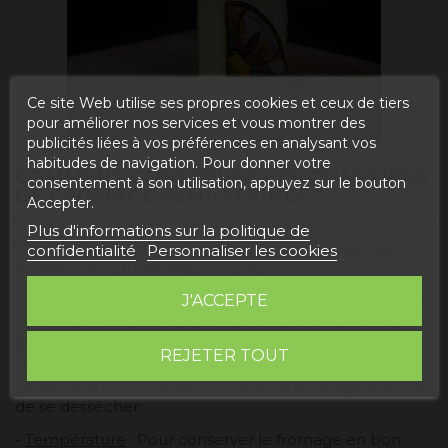
Ce site Web utilise ses propres cookies et ceux de tiers
pour améliorer nos services et vous montrer des
publicités liées à vos préférences en analysant vos
habitudes de navigation. Pour donner votre
COMMENT CONSERVER LES QUARTIERS
consentement à son utilisation, appuyez sur le bouton
DE FROMAGE SEMI-AFFINÉS ?
Accepter.
Plus d'informations sur la politique de
Voici quelques conseils pour conserver les quartiers
confidentialité
Personnaliser les cookies
semi-affinés du fromage El Aljibe :
J'ACCEPTE
-
Emballage
: indispensable de recouvrir la tranche de
fromage semi-affiné d'un papier essuie-tout ou d'un
film plastique pour protéger le fromage de l'air et de
REJETER TOUT
l'humidité. En le couvrant, nous l'empêcherons d'être
contaminé par d'autres odeurs dans le réfrigérateur et
de se dessécher.
-
Température
: Pour conserver le fromage en bon