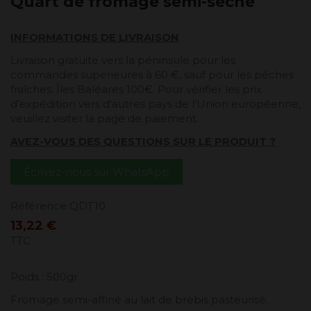
Quart de fromage semi-seche
INFORMATIONS DE LIVRAISON
Livraison gratuite vers la péninsule pour les
commandes supérieures à 60 €, sauf pour les pêches
fraîches. Îles Baléares 100€. Pour vérifier les prix
d'expédition vers d'autres pays de l'Union européenne,
veuillez visiter la page de paiement.
AVEZ-VOUS DES QUESTIONS SUR LE PRODUIT ?
Écrivez-nous sur WhatsApp
Référence
QDT10
13,22 €
TTC
Poids : 500gr
Fromage semi-affiné au lait de brebis pasteurisé.