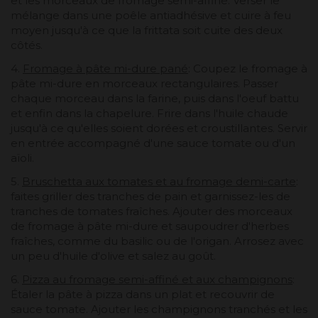
et les morceaux de fromage semi-affiné. Verser le
mélange dans une poêle antiadhésive et cuire à feu
moyen jusqu'à ce que la frittata soit cuite des deux
côtés.
4.
Fromage à pâte mi-dure pané
: Coupez le fromage à
pâte mi-dure en morceaux rectangulaires. Passer
chaque morceau dans la farine, puis dans l'oeuf battu
et enfin dans la chapelure. Frire dans l'huile chaude
jusqu'à ce qu'elles soient dorées et croustillantes. Servir
en entrée accompagné d'une sauce tomate ou d'un
aïoli.
5.
Bruschetta aux tomates et au fromage demi-carte
:
faites griller des tranches de pain et garnissez-les de
tranches de tomates fraîches. Ajouter des morceaux
de fromage à pâte mi-dure et saupoudrer d'herbes
fraîches, comme du basilic ou de l'origan. Arrosez avec
un peu d'huile d'olive et salez au goût.
6.
Pizza au fromage semi-affiné et aux champignons
:
Étaler la pâte à pizza dans un plat et recouvrir de
sauce tomate. Ajouter les champignons tranchés et les