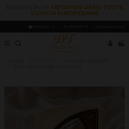
EXPÉDITION EN
48/120HRS DANS TOUTE
L'UNION EUROPÉENNE
Français
+34 613982278
Contactez-nous
0
Accueil
PRODUITS
Fromages espagnol
Quart de fromage semi-seche