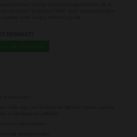
vasteland van Spanje bij bestellingen boven de €
erse perziken. Balearen 100€. Voor verzendkosten
uropese Unie kunt u terecht op de
HET PRODUCT?
 op via WhatsApp.
he producten
n rode wijn Les Roques de Benet, olijven, zwarte
zik, truffelkaas en saffraan.
n voor particulieren.
nd in de kerstperiode).