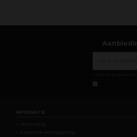
Aanbiedin
U kunt op elk gewenst m
Ik accepteer de
algem
INFORMATIE
verzending
Juridische kennisgeving