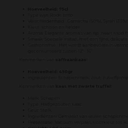
Hoeveelheid: 75cl
Type wijn: Rode tinto
Verscheidenheid : Garnacha (50%), Syrah (35%
Kleur: schoon en helder
Aroma: Elegante aroma's van rijp zwart rood fr
Smaak: Soepele instap, met een fijne, delica
Gastronomie : Het wordt aanbevolen in vermout,
geconsumeerd tussen 12º- 16º
Kenmerken van
saffraankaas:
Hoeveelheid: 450gr
Ingrediënten: Schapenmelk, zout, zuivelferme
Kenmerken van
kaas met zwarte truffel:
Melk: Schapen
Type: Halfgezouten kaas
Geur: Sterk
Ingrediënten: Gemaakt van rauwe schapenmelk,
Presentatie: Vacuüm verpakt, ivoorkleur tot li