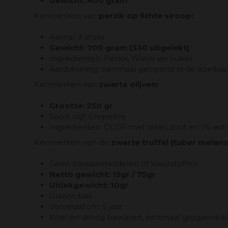
Gewicht: 400 gram
Kenmerken van
perzik op lichte siroop:
Aantal: 3 stuks
Gewicht: 700 gram (330 uitgelekt)
Ingrediënten: Perzik, Water en Suiker
Aanbeveling: eenmaal geopend in de koelka
Kenmerken van
zwarte olijven:
Grootte: 250 gr
Soort olijf: Empeltre
Ingrediënten: OLIJF met steel, zout en 1% extra
Kenmerken van de
zwarte truffel (tuber melan
Geen bewaarmiddelen of kleurstoffen
Netto gewicht: 15gr / 75gr
Uitlekgewicht: 10gr
Glazen bak
Vervaldatum: 5 jaar
Koel en droog bewaren, eenmaal geopend alti