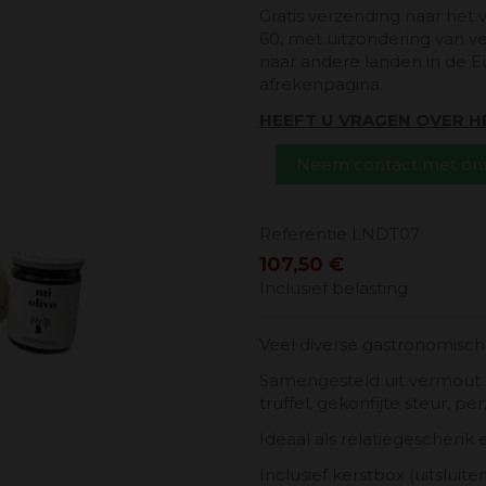
Gratis verzending naar het 
60, met uitzondering van v
naar andere landen in de E
afrekenpagina.
HEEFT U VRAGEN OVER 
Neem contact met ons
Referentie
LNDT07
107,50 €
Inclusief belasting
Veel diverse gastronomisc
Samengesteld uit vermout e
truffel, gekonfijte steur, per
Ideaal als relatiegeschenk e
Inclusief kerstbox (uitsluite