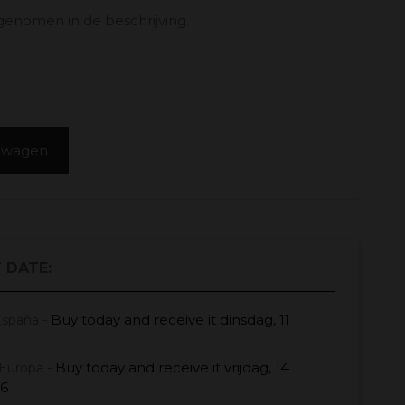
enomen in de beschrijving.
elwagen
 DATE:
Buy today
and receive it
dinsdag, 11
España -
Buy today
and receive it
vrijdag, 14
Europa -
26