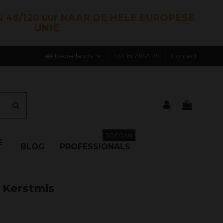
N
48/120 uur NAAR DE HELE EUROPESE
UNIE
Nederlands
+34 613982278
Contact
TOEGAN
E
BLOG
PROFESSIONALS
 Kerstmis