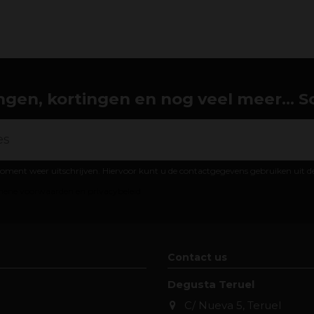
gen, kortingen en nog veel meer... Schr
oment weer uitschrijven. Hiervoor kunt u de contactgegevens gebruiken uit 
ene voorwaarden en privacybeleid
Contact us
Degusta Teruel
C/ Nueva 5, Teruel