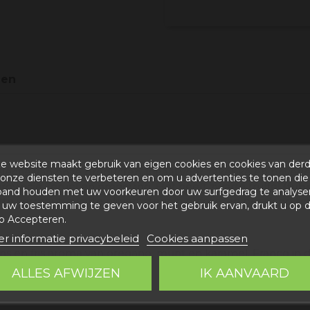
gen
e website maakt gebruik van eigen cookies en cookies van der
electie van onze producten, ideaal voor zakelijke en priv
onze diensten te verbeteren en om u advertenties te tonen die
ovincie Teruel en omgeving. Het heeft zwarte truffel
(tub
band houden met uw voorkeuren door uw surfgedrag te analyse
te vermout; zwarte olijven; steur in olijfolie; en perzik op lic
uw toestemming te geven voor het gebruik ervan, drukt u op 
p Accepteren.
r informatie privacybeleid
Cookies aanpassen
ns en fris aroma van oregano, munt en karamel. Franco 
ALLES AFWIJZEN
IK AANVAARD