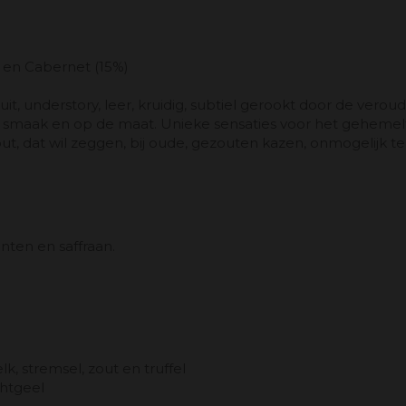
) en Cabernet (15%)
uit, understory, leer, kruidig, subtiel gerookt door de vero
te smaak en op de maat. Unieke sensaties voor het gehemel
 dat wil zeggen, bij oude, gezouten kazen, onmogelijk te ve
nten en saffraan.
 stremsel, zout en truffel
chtgeel