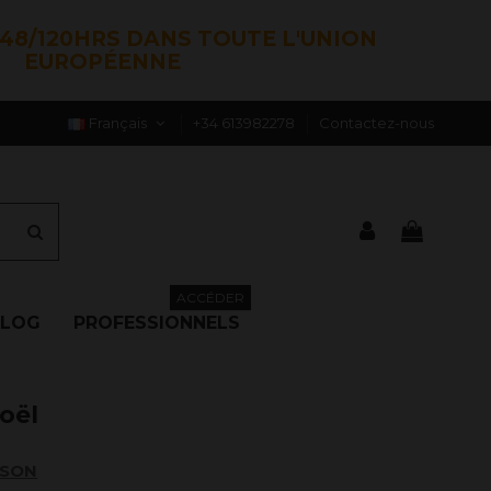
48/120HRS DANS TOUTE L'UNION
EUROPÉENNE
Français
+34 613982278
Contactez-nous
ACCÉDER
BLOG
PROFESSIONNELS
oël
ISON