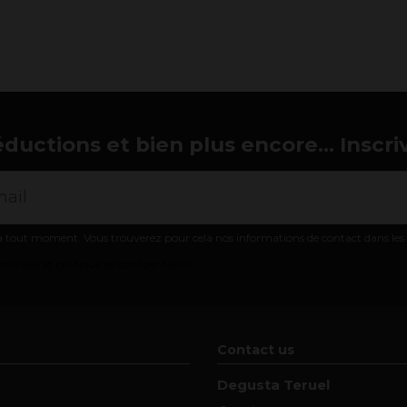
éductions et bien plus encore... Inscri
 tout moment. Vous trouverez pour cela nos informations de contact dans les co
nérales et politique de confidentialité
Contact us
Degusta Teruel