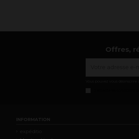
Offres, r
Vous pouvez vous désinscrire à
J'accepte les
conditions gé
INFORMATION
expéditio