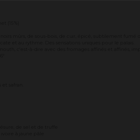
net (15%)
oirs mûrs, de sous-bois, de cuir, épicé, subtilement fumé de
icate et au rythme. Des sensations uniques pour le palais.
th, c'est-à-dire avec des fromages affinés et affinés, impo
6º
 et safran.
ésure, de sel et de truffe
ivoire à jaune pâle