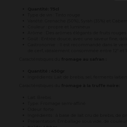
Quantité: 75cl
Type de vin : Tinto rouge
Variété: Grenache (50%), Syrah (35%) et Caber
Couleur : propre et lumineux
Arôme : Des arômes élégants de fruits rouges n
Goût : Entrée douce, avec une saveur fine, dél
Gastronomie : Il est recommandé dans le vermou
de cerf, idéalement consommée entre 12º et 1
Caractéristiques du
fromage au safran :
Quantité : 450gr
Ingrédients: Lait de brebis, sel, ferments laitiers
Caractéristiques du
fromage à la truffe noire:
Lait: Brebis
Type: Fromage semi-affiné
Odeur: forte
Ingrédients : à base de lait cru de brebis, de pr
Présentation: Emballage sous vide, de couleur 