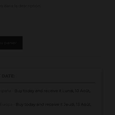
s dans la description.
au panier
 DATE:
Buy today
and receive it
Lundi, 10 Août,
España -
Buy today
and receive it
Jeudi, 13 Août,
Europa -