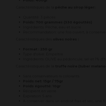
Poids: 400gr
Caractéristiques de la
pêche au sirop léger:
Quantité: 3 pièces
Poids: 700 grammes (330 égouttés)
Ingrédients: Pêche, eau et sucre
Recommandation: une fois ouvert, à conserver
Caractéristiques des
olives noires :
Format : 250 gr
Type d'olive: Empeltre
Ingrédients: OLIVE au pédoncule, sel et 1% d'hu
Caractéristiques de la
truffe noire (tuber melan
Sans conservateurs ni colorants
Poids net: 15gr / 75gr
Poids égoutté: 10gr
Récipient en verre
Expiration: 5 ans
A conserver dans un endroit frais et sec, une f