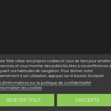
ite Web utilise ses propres cookies et ceux de tiers pour amélior
 de nos produits, idéal pour les cadeaux d'entreprise et pr
services et vous montrer des publicités liées à vos préférences 
environs. Il contient de la truffe noire
(tuber melanospo
lysant vos habitudes de navigation. Pour donner votre
anc; olives noires; esturgeon à l'huile d'olive; et pêche au 
sentement à son utilisation, appuyez sur le bouton Accepter.
s d'informations sur la politique de confidentialité
rsonnaliser les cookies
ôme intense et frais d'origan, de menthe et de caramel. F
REJETER TOUT
J'ACCEPTE
et: