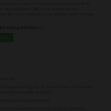
péninsule pour les commandes supérieures à 60 €,
. Îles Baléares 100€. Pour vérifier les prix
ays de l'Union européenne, veuillez visiter la page
NS SUR LE PRODUIT ?
tsApp
assortis
 rouge Les Roques de Benet, olives, truffe noire,
romage à la truffe et safran.
es et pour les particuliers.
l (exclusivement pendant la saison de Noël).