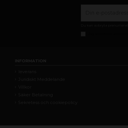
Du kan avbryta prenumeratio
Jag accepterar
allmänna
INFORMATION
leverans
Juridiskt Meddelande
Villkor
Säker Betalning
Sekretess och cookiepolicy