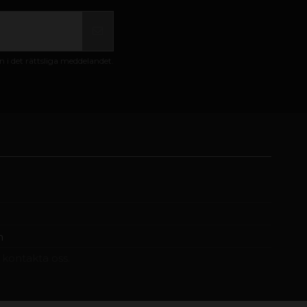
i det rättsliga meddelandet.
m
t kontakta oss.