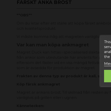
FÄRSKT ANKA BRÖST
**OBS**
Om du letar efter ett ställe att köpa färskt ankbröst 
och kvalitetsprodukt.
Vi måste komma ihåg att magreten vanligtvis väger 
This
Var kan man köpa ankmagret
serv
anal
Magret Duck kan hittas i specialiserad slaktare 
the
från ankor som uteslutande har använts för produkti
eftersom det fäster vid en viss mängd fettvävnad. 
Mer
som är avsedda för produktion av magret.
Frakten av denna typ av produkt är kall, så frak
Köp färsk ankmagret
Magret är ankans bröst; Till skillnad från resten a
vanligtvis på grillen eller i ugnen.
Kännetecken: