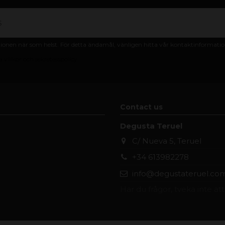
nen när som helst. För detta ändamål, vänligen hitta vår kontaktinformation 
 villkor och sekretesspolicy
Contact us
Degusta Teruel
C/ Nueva 5, Teruel
+34 613982278
info@degustateruel.co
Har du frågor, tveka inte at