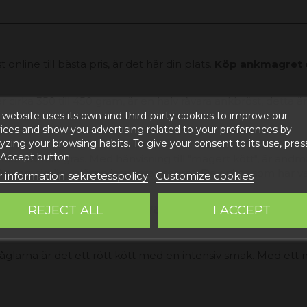
online till bästa pris, är det här din plats.
Köp ankmagret o
cirka 350 till 450 gram, är en halv råvara ankbröst, detta 
 website uses its own and third-party cookies to improve our
ices and show you advertising related to your preferences by
yzing your browsing habits. To give your consent to its use, pres
butiker eller företag som arbetar med andra ankprodukter 
 Accept button.
on av foie gras. Med hänvisning till "magert kött", är andma
Annars skulle valören inte vara magret. De ankor som har var
 information sekretesspolicy
Customize cookies
REJECT ALL
I ACCEPT
tpriset blir 9 + 21 % moms, för beställningar över 250 bli
v fåglarna är det ett rött kött med en intensiv smak. Med ett