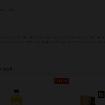
oie gras
t (cirka en centimeter). Vid behov måste den rengöras från 
na anledning är det lämpligt att åtfölja det med lätta garne
OCKSÅ:
På rea!