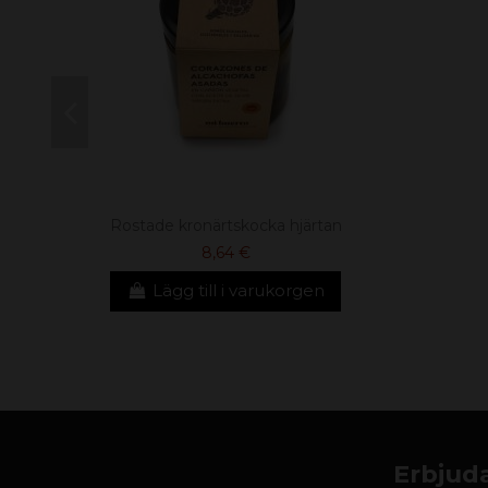
Rostade kronärtskocka hjärtan
8,64 €
Lägg till i varukorgen
Erbjuda