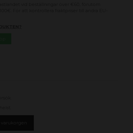
 fastlandet vid beställningar över €60, förutom
00€. För att kontrollera fraktpriser till andra EU-
DUKTEN?
App
örsök.
helst.
 i varukorgen