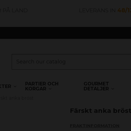
R PÅ LAND
LEVERANS IN
48/
PARTIER OCH
GOURMET
KTER
KORGAR
DETALJER
rskt anka bröst
Färskt anka brös
FRAKTINFORMATION