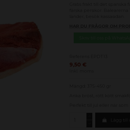
Gratis frakt till det spanska
färska persikor. Balearerna 1
länder, besök kassasidan.
HAR DU FRÅGOR OM PRO
Skriv till oss på Whats
Referens
EPDT13
9,50 €
Inkl. moms
Mängd: 375-450 gr
Anka bröst, rött kött smakf
Perfekt till jul eller när som 
Lägg till