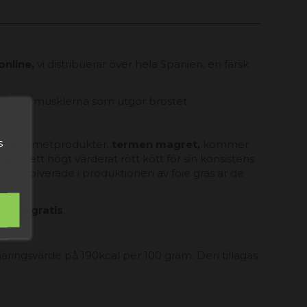
nline,
vi distribuerar över hela Spanien, en färsk
är en av musklerna som utgör bröstet.
s
och gourmetprodukter.
termen magret,
kommer
gret ett högt värderat rött kött för sin konsistens
it involverade i produktionen av foie gras är de
r det gratis
.
 näringsvärde på 190kcal per 100 gram. Den tillagas