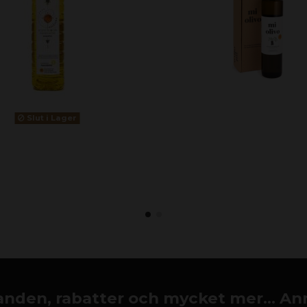
Slut i Lager
nden, rabatter och mycket mer... An