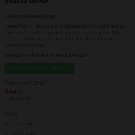
Svarta oliver
FRAKTINFORMATION
Gratis frakt till det spanska fastlandet vid beställningar
över €60, förutom färska persikor. Balearerna 100€.
För att kontrollera fraktpriser till andra EU-länder,
besök kassasidan.
HAR DU FRÅGOR OM PRODUKTEN?
Skriv till oss på WhatsApp
Referens
ATDT06
3,64 €
Inkl. moms
250 gr.
Hel svart oliv.
Olivsort empeltre.