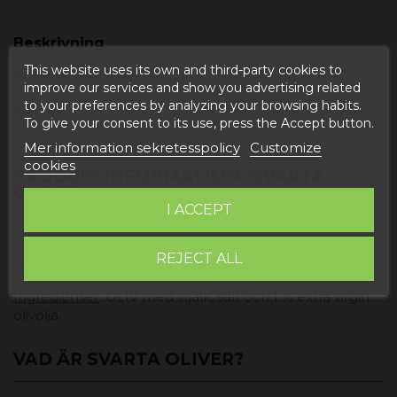
Beskrivning
This website uses its own and third-party cookies to
Produktdetaljer
improve our services and show you advertising related
to your preferences by analyzing your browsing habits.
Reviews
To give your consent to its use, press the Accept button.
Mer information sekretesspolicy
Customize
cookies
PRODUKTINFORMATION "SVARTA
OLIVER"
I ACCEPT
Storlek
: 250 gr.
REJECT ALL
Typ av oliv
: Empeltre.
Ingredienser
: OLIV med stjälk, salt och 1 % extra virgin
olivolja.
VAD ÄR SVARTA OLIVER?