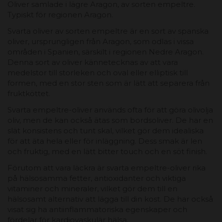
Oliver samlade i lägre Aragon, av sorten empeltre.
Typiskt för regionen Aragon.
Svarta oliver av sorten empeltre är en sort av spanska
oliver, ursprungligen från Aragon, som odlas i vissa
områden i Spanien, särskilt i regionen Nedre Aragon.
Denna sort av oliver kännetecknas av att vara
medelstor till storleken och oval eller elliptisk till
formen, med en stor sten som är lätt att separera från
fruktköttet.
Svarta empeltre-oliver används ofta för att göra olivolja
oliv, men de kan också ätas som bordsoliver. De har en
slät konsistens och tunt skal, vilket gör dem idealiska
för att äta hela eller för inläggning. Dess smak är len
och fruktig, med en lätt bitter touch och en söt finish.
Förutom att vara läckra är svarta empeltre-oliver rika
på hälsosamma fetter, antioxidanter och viktiga
vitaminer och mineraler, vilket gör dem till en
hälsosamt alternativ att lägga till din kost. De har också
visat sig ha antiinflammatoriska egenskaper och
fördelar för kardiovaskulär hälsa.