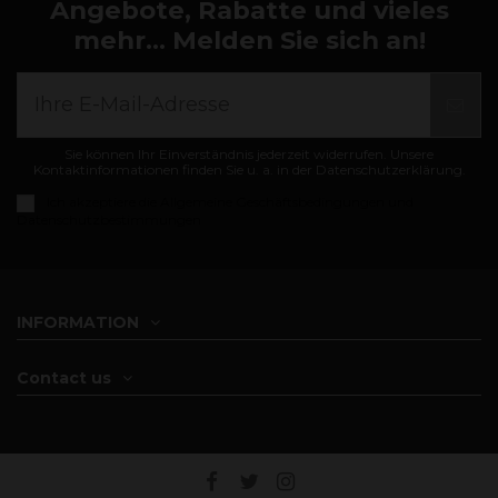
Angebote, Rabatte und vieles
mehr... Melden Sie sich an!
Sie können Ihr Einverständnis jederzeit widerrufen. Unsere
Kontaktinformationen finden Sie u. a. in der Datenschutzerklärung.
Ich akzeptiere die
Allgemeine Geschäftsbedingungen und
Datenschutzbestimmungen
INFORMATION
Contact us