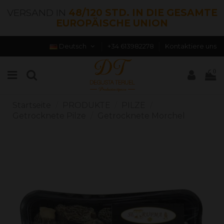
VERSAND IN
48/120 STD. IN DIE GESAMTE
EUROPÄISCHE UNION
Deutsch
+34 613982278
Kontaktiere uns
0
Startseite
PRODUKTE
PILZE
Getrocknete Pilze
Getrocknete Morchel