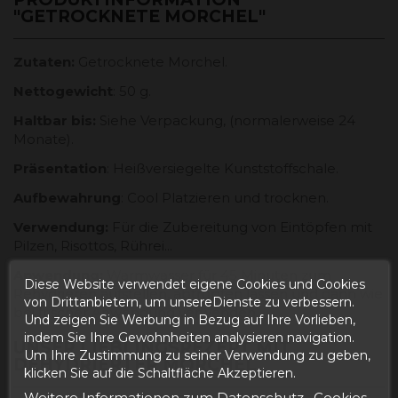
"GETROCKNETE MORCHEL"
Zutaten:
Getrocknete Morchel.
Nettogewicht
: 50 g.
Haltbar bis:
Siehe Verpackung, (normalerweise 24
Monate).
Präsentation
: Heißversiegelte Kunststoffschale.
Aufbewahrung
: Cool Platzieren und trocknen.
Verwendung:
Für die Zubereitung von Eintöpfen mit
Pilzen, Risottos, Rührei...
Anwendung:
Warmwasser für 45 Minuten zum
Diese Website verwendet eigene Cookies und Cookies
Rehydrieren aufstellen, abtropfen lassen und dann wie
von Drittanbietern, um unsereDienste zu verbessern.
bei frischer Anwendung verwenden.
Und zeigen Sie Werbung in Bezug auf Ihre Vorlieben,
indem Sie Ihre Gewohnheiten analysieren navigation.
UNSER LIEBLINGSREZEPT MIT
Um Ihre Zustimmung zu seiner Verwendung zu geben,
DEHYDRIERTER MORCHEL
klicken Sie auf die Schaltfläche Akzeptieren.
Weitere Informationen zum Datenschutz
Cookies