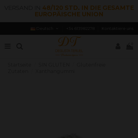
VERSAND IN
48/120 STD. IN DIE GESAMTE
EUROPÄISCHE UNION
Deutsch
+34 613982278
Kontaktiere uns
0
Startseite
SIN GLUTEN
Glutenfreie
Zutaten
Xanthangummi