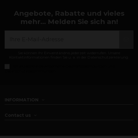
Angebote, Rabatte und vieles
mehr... Melden Sie sich an!
Sie können Ihr Einverständnis jederzeit widerrufen. Unsere
Kontaktinformationen finden Sie u. a. in der Datenschutzerklärung.
Ich akzeptiere die
Allgemeine Geschäftsbedingungen und
Datenschutzbestimmungen
INFORMATION
Contact us