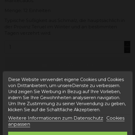
Mantecados.
Menge: 12 Einheiten
Typische Süßigkeit aus Schmalz, die hauptsächlich in
der Provinz Teruel im Winter und an bestimmten
Tagen verzehrt wird.
In den Warenkorb
Diese Website verwendet eigene Cookies und Cookies
von Drittanbietern, um unsereDienste zu verbessern.
Und zeigen Sie Werbung in Bezug auf Ihre Vorlieben,
indem Sie Ihre Gewohnheiten analysieren navigation.
Um Ihre Zustimmung zu seiner Verwendung zu geben,
Beschreibung
klicken Sie auf die Schaltfläche Akzeptieren.
Weitere Informationen zum Datenschutz
Cookies
Artikeldetails
anpassen
Bewertungen