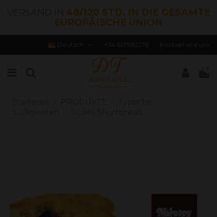
VERSAND IN
48/120 STD. IN DIE GESAMTE
EUROPÄISCHE UNION
Deutsch
+34 613982278
Kontaktiere uns
0
Startseite
PRODUKTE
Typische
Süßigkeiten
Süßes Shortbread