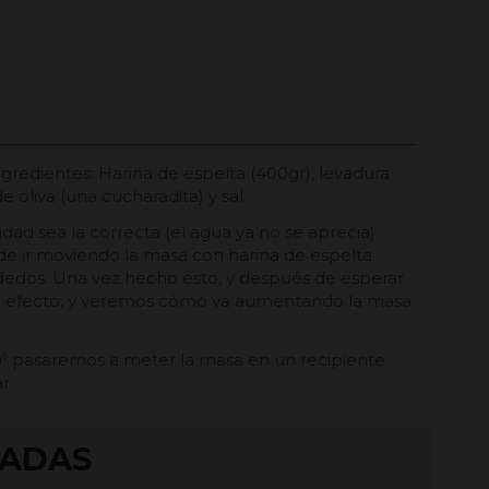
redientes: Harina de espelta (400gr), levadura
 oliva (una cucharadita) y sal
d sea la correcta (el agua ya no se aprecia)
e ir moviendo la masa con harina de espelta
 dedos. Una vez hecho esto, y después de esperar
do efecto, y veremos cómo va aumentando la masa
º pasaremos a meter la masa en un recipiente
r.
TADAS