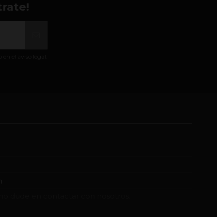
rate!
n el aviso legal.
m
no dude en contactar con nosotros.