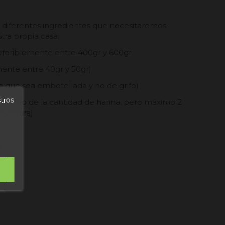
 diferentes ingredientes que necesitaremos
tra propia casa:
eferiblemente entre 400gr y 600gr
ente entre 40gr y 50gr)
 que sea embotellada y no de grifo)
stros
ndiendo de la cantidad de harina, pero máximo 2
levadura)
a