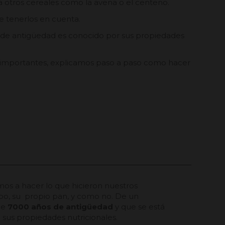
otros cereales como la avena o el centeno.
e tenerlos en cuenta.
 de antigüedad es conocido por sus propiedades
s importantes, explicamos paso a paso como hacer
os a hacer lo que hicieron nuestros
o, su propio pan, y como no. De un
de
7000 años de antigüedad
y que se está
a sus propiedades nutricionales.