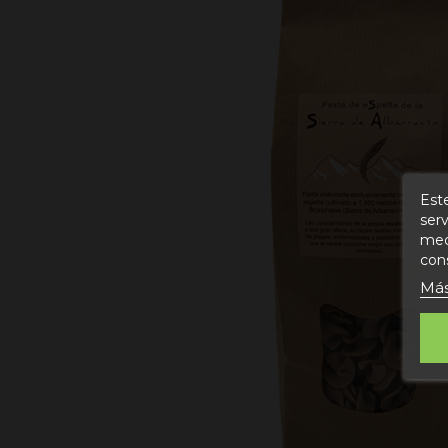
Este
serv
medi
con
Más