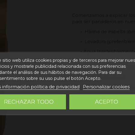
Comenzamos a explicar los
para ser panaderos en nues
-
Harina de espelta (pr
-
Levadura (preferiblem
-
Agua (preferiblemente
 sitio web utiliza cookies propias y de terceros para mejorar nue
-
Aceite de oliva (depe
icios y mostrarle publicidad relacionada con sus preferencias
cucharadas cada 600gr de 
ante el análisis de sus hábitos de navegación. Para dar su
-
Cucharadita de sal
sentimiento sobre su uso pulse el botón Acepto.
 información política de privacidad
Personalizar cookies
Comprar pasta de espelt
RECHAZAR TODO
ACEPTO