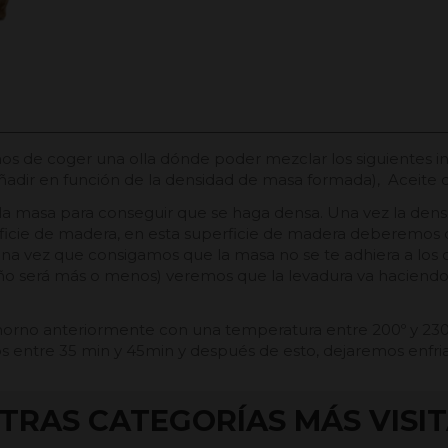
 de coger una olla dónde poder mezclar los siguientes ing
adir en función de la densidad de masa formada), Aceite de
masa para conseguir que se haga densa. Una vez la densida
ficie de madera, en esta superficie de madera deberemos d
una vez que consigamos que la masa no se te adhiera a los
 año será más o menos) veremos que la levadura va hacien
horno anteriormente con una temperatura entre 200º y 230
 entre 35 min y 45min y después de esto, dejaremos enfria
TRAS CATEGORÍAS MÁS VISI