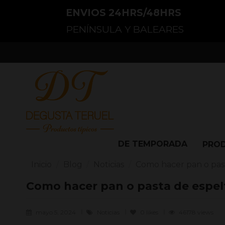
ENVIOS 24HRS/48HRS
PENÍNSULA Y BALEARES
DE TEMPORADA
PRO
Inicio
Blog
Noticias
Como hacer pan o past
Como hacer pan o pasta de espel
mayo 5, 2024
Noticias
0
likes
46178 views