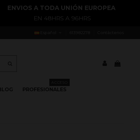
ENVIOS A TODA UNIÓN EUROPEA
EN 48HRS A 96HRS
Español
613982278
Contáctenos
ACCESO
BLOG
PROFESIONALES