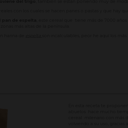
oviene del trigo
, también se están poniendo muy de moda 
reales con los cuales se hacen panes o pastas y que hay qu
l
pan de espelta
, este cereal que tiene más de 7000 años
s zonas más altas de la península.
n harina de
espelta
son incalculables, peor he aquí los má
En esta receta te proponem
abuelos hace mucho tiemp
cereal milenario con más 
volviendo a su uso, gracias 