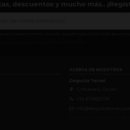
tas, descuentos y mucho más.. ¡Regíst
aja en cualquier momento. Para ello, consulte nuestra información de contacto e
ondiciones generales y la política de confidencialidad
ACERCA DE NOSOTROS
Degusta Teruel
C/ Nueva 5, Teruel
+34 613982278
info@degustateruel.co
Cualquier duda que tenga, 