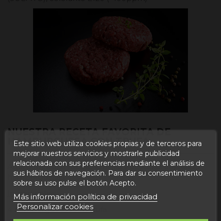
NUESTRA RECETA FAVORITA DE
HAMBURGUESA CON TRUFA
Este sitio web utiliza cookies propias y de terceros para
mejorar nuestros servicios y mostrarle publicidad
relacionada con sus preferencias mediante el análisis de
Aquí tienes una receta sencilla y deliciosa utilizando
sus hábitos de navegación. Para dar su consentimiento
hamburguesas:
sobre su uso pulse el botón Acepto.
Ingredientes:
Más información política de privacidad
Personalizar cookies
4 hamburguesas con trufa