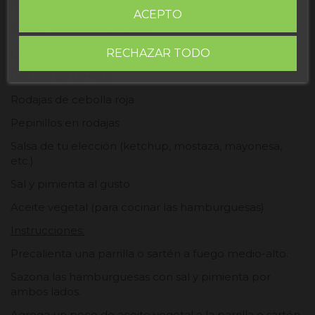
Panecillos de hamburguesa
ACEPTO
Queso cheddar (opcional)
RECHAZAR TODO
Lechuga
Rodajas de tomate
Rodajas de cebolla roja
Pepinillos en rodajas
Salsa de tu elección (ketchup, mostaza, mayonesa,
etc.)
Sal y pimienta al gusto
Aceite vegetal (para cocinar las hamburguesas)
Instrucciones:
Precalienta una parrilla o sartén a fuego medio-alto.
Sazona las hamburguesas con sal y pimienta por
ambos lados.
Agrega un poco de aceite vegetal a la parrilla o sartén