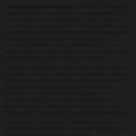
La
hamburguesa con trufa
de Teruel es una deliciosa
creación culinaria que combina la jugosidad de una
hamburguesa de alta calidad con el sabor único y
terroso de la trufa negra de Teruel. Esta hamburguesa
está elaborada con carne de cerdo de primera calidad,
cuidadosamente seleccionada por expertos
carniceros para asegurar su calidad y sabor. La carne
se mezcla con finas láminas de trufa negra de Teruel,
que le aportan un sabor intenso y aromático.
La hamburguesa con trufa de Teruel es perfecta para
aquellos que buscan experimentar sabores nuevos y
sofisticados en su hamburguesa. Es una opción ideal
para una cena especial o para sorprender a tus
invitados en una reunión o evento gastronómico. En
definitiva, si eres un amante de la carne y de los
sabores intensos y exquisitos, la hamburguesa con
trufa de Teruel es una elección que no te defraudará.
Ingredientes: Almidón (arroz, patata), sal, aromas,
antioxidantes (E331, E300), conservador (E221) (0.69%)
(SULFITO), colorante E120 (<100ppm)