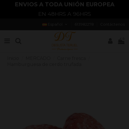
ENVIOS A TODA UNIÓN EUROPEA
EN 48HRS A 96HRS
Español
613982278
Contáctenos
0
Inicio
MERCADO
Carne fresca
Hamburguesa de cerdo trufada