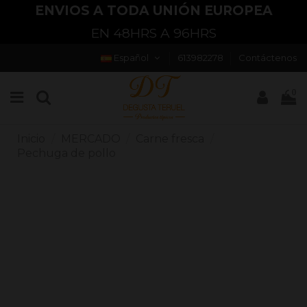
ENVIOS A TODA UNIÓN EUROPEA
EN 48HRS A 96HRS
Español
613982278
Contáctenos
0
Inicio
MERCADO
Carne fresca
Pechuga de pollo