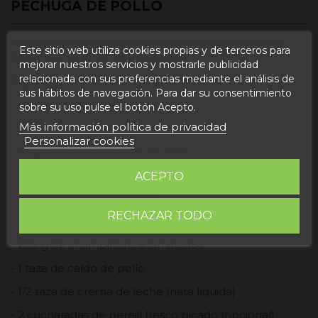
PECHUGA DE POLLO
Aquí tienes una receta para preparar
pechuga de
Este sitio web utiliza cookies propias y de terceros para
pollo
con salsa de champiñones:
mejorar nuestros servicios y mostrarle publicidad
relacionada con sus preferencias mediante el análisis de
Ingredientes:
sus hábitos de navegación. Para dar su consentimiento
- 4 pechugas de pollo
sobre su uso pulse el botón Acepto.
Más información política de privacidad
- Sal y pimienta al gusto
Personalizar cookies
- 2 cucharadas de aceite de oliva
- 2 cucharadas de mantequilla
ACEPTO
- 1 cebolla pequeña, picada
RECHAZAR TODO
- 2 dientes de ajo, picados
- 200 g de champiñones, laminados
- 1 taza de caldo de pollo
- 1/2 taza de crema de leche (nata líquida)
- 2 cucharadas de perejil fresco picado (opcional)