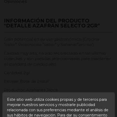
Opiniones
INFORMACIÓN DEL PRODUCTO
"DETALLE AZAFRÁN SELECTO 2GR"
Gran potencial en su uso gastronómico (Crocina
"color", Picocrocina "sabor" y Safranal "aroma")
Calidad muy alta, ha sido recolectado en las últimas
cosechas y son partidas seleccionadas para mantener
el standard de calidad alto.
Cantidad :2gr
Envase: Bote de cristal
Productor: Azafranes Jiloca
Rendimiento: 60 raciones individuales
Este sitio web utiliza cookies propias y de terceros para
mejorar nuestros servicios y mostrarle publicidad
relacionada con sus preferencias mediante el análisis de
¿QUÉ ES EL DETALLE AZAFRÁN
sus hábitos de navegación. Para dar su consentimiento
SELECTO 2GR?