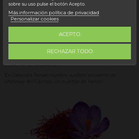
sobre su uso pulse el botón Acepto.
Más información política de privacidad
El detalle azafrán selecto 2gr es una especia muy
Personalizar cookies
valorada en todas las cocinas del mundo por su sabor,
aroma y color. Se obtiene de los estigmas rojos secos
ACEPTO
de una flor llamada comúnmente como azafrán o
croco.
RECHAZAR TODO
Esta especia es cotosa debido a la cantidad de mano
de obra empleada tanto como en su producción
como en su recolecta.
En Degusta Teruel nuestro azafrán proviene de
Monreal del Campo, un pueblo de Teruel.