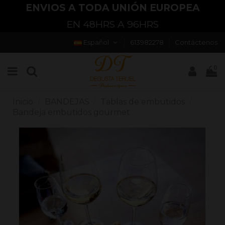
ENVIOS A TODA UNIÓN EUROPEA
EN 48HRS A 96HRS
Español
613982278
Contáctenos
0
Inicio
BANDEJAS
Tablas de embutidos
Bandeja embutidos gourmet