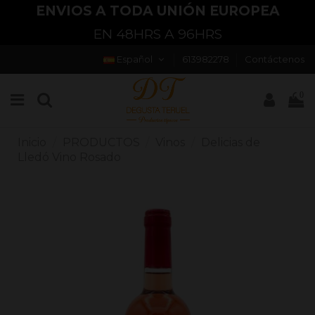
ENVIOS A TODA UNIÓN EUROPEA
EN 48HRS A 96HRS
Español
613982278
Contáctenos
0
Inicio
PRODUCTOS
Vinos
Delicias de
Lledó Vino Rosado