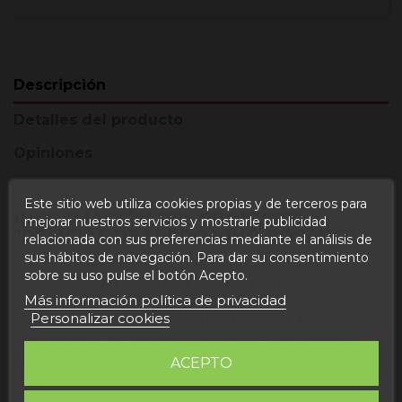
Descripción
Detalles del producto
Opiniones
Este sitio web utiliza cookies propias y de terceros para
INFORMACIÓN DEL PRODUCTO
mejorar nuestros servicios y mostrarle publicidad
"DELICIAS DE LLEDÓ VINO ROSADO"
relacionada con sus preferencias mediante el análisis de
sus hábitos de navegación. Para dar su consentimiento
sobre su uso pulse el botón Acepto.
Los viñedos del Matarraña son viñedos muy antiguos,
Más información política de privacidad
uvas de calidad y unos vinos con un toque increíble.
Personalizar cookies
De hecho este vino rosado que probarás, te dejará
boquiabierto. Elaborado con con uvas de variedad
garnacha, posee un color limpio y brillante.
ACEPTO
Connotaciones afrutadas que sorprenderán a tu
paladar.