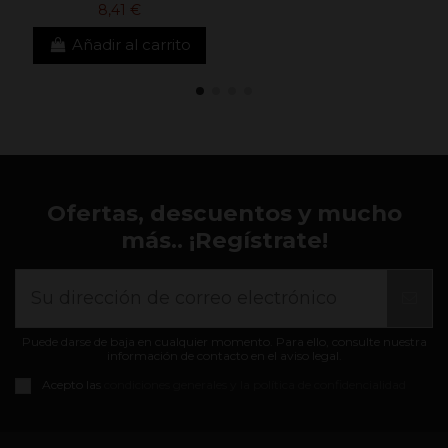
8,41 €
Añadir al carrito
Ofertas, descuentos y mucho
más.. ¡Regístrate!
Puede darse de baja en cualquier momento. Para ello, consulte nuestra
información de contacto en el aviso legal.
Acepto las
condiciones generales y la política de confidencialidad