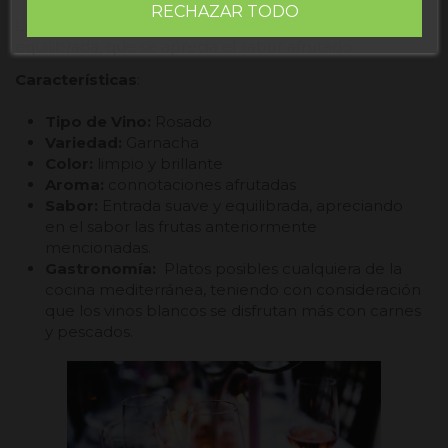
RECHAZAR TODO
La entrada al saborearlo es una entrada suave y
equilibrada, que se aprecia el sabor afrutado.
Características
:
Tipo de Vino:
Rosado
Variedad:
Garnacha
Color:
limpio y brillante
Aroma:
connotaciones afrutadas
Sabor
:
Entrada suave y equilibrada, apreciando
en el sabor las frutas anteriormente
mencionadas.
Gastronomía:
Platos posibles cualquiera de la
cocina mediterránea, teniendo con consideración
que los vinos blancos se disfrutan más con carnes
y pescados.