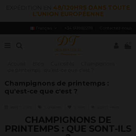
EXPÉDITION EN
48/120HRS DANS TOUTE
L'UNION EUROPÉENNE
Français
+34 613982278
Contactez-nous
0
Accueil
Blog
Curiosités
Champignons
de printemps : qu'est-ce que c'est ?
Champignons de printemps :
qu'est-ce que c'est ?
abril 7, 2025
Curiosités
0
likes
22307 views
CHAMPIGNONS DE
PRINTEMPS : QUE SONT-ILS