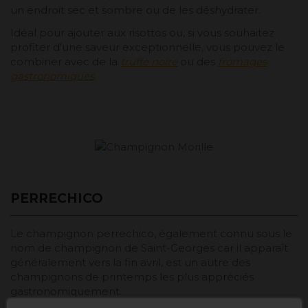
un endroit sec et sombre ou de les déshydrater.
Idéal pour ajouter aux risottos ou, si vous souhaitez
profiter d'une saveur exceptionnelle, vous pouvez le
combiner avec de la
truffe noire
ou des
fromages
gastronomiques
.
PERRECHICO
Le champignon perrechico, également connu sous le
nom de champignon de Saint-Georges car il apparaît
généralement vers la fin avril, est un autre des
champignons de printemps les plus appréciés
gastronomiquement.