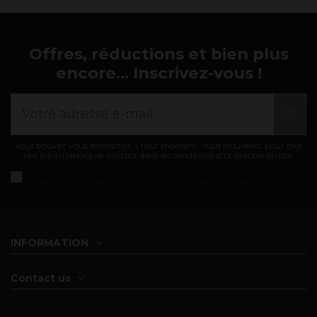
Offres, réductions et bien plus
encore... Inscrivez-vous !
Vous pouvez vous désinscrire à tout moment. Vous trouverez pour cela
nos informations de contact dans les conditions d'utilisation du site.
J'accepte les
conditions générales et politique de confidentialité
INFORMATION
Contact us